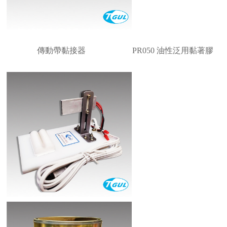
傳動帶黏接器 PR050 油性泛用黏著膠