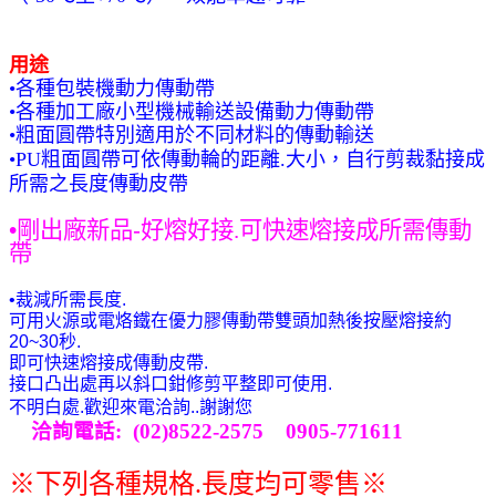
用途
•各種包裝機動力傳動帶
•各種加工廠小型機械輸送設備動力傳動帶
•粗面圓帶特別適用於不同材料的傳動輸送
粗面圓帶可依傳動輪的距離
大小
自行剪裁黏接成
•
PU
.
，
所需之長度傳動皮帶
•剛出廠新品-好
熔
好接.
可快速熔接成
所需
傳動
帶
•裁減所需長度.
可用火源或電烙鐵在優力膠傳動帶雙頭加熱後按壓
熔接
約
20~30秒.
即可快速熔接成
傳動皮帶.
接口凸出處再以斜口鉗修剪平整即可使用.
不明白處.歡迎來電洽詢..謝謝您
洽詢電話: (02)8522-2575 0905-771611
※下列
各種規格.長度均可零售
※