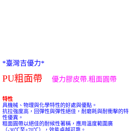
*
臺灣吉優力
*
PU
粗面帶
優力膠皮帶.粗面圓帶
特性
具機械、物理與化學特性的好處與優點。
抗拉強度高，回彈性與彈性絕佳，耐磨耗與耐衝擊的特
性優異。
粗面圓帶以絕佳的耐候性著稱，應用溫度範圍廣
（-30℃至+70℃），效能卓越可靠。