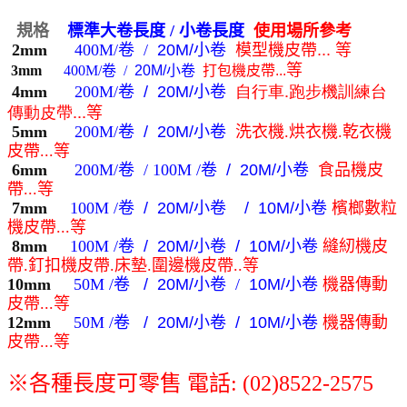
規格
標準大卷長度
/ 小卷長度
使用場所參考
2mm
400M/
卷 /
20M/小
卷
模型
機皮帶...
等
等
3mm
400M/
卷
/
20M/小
卷
打包機皮帶...
自行車.跑步機訓練台
4mm
200M/
卷
/
20M/小
卷
傳動皮帶...
等
5mm
200M/
卷
/
20M/小
卷
洗衣機.烘衣機.乾衣機
皮帶...
等
6mm
200M/
卷
/ 100M
/
卷
/
20M/小
卷
食品機皮
帶...
等
7mm
100M /
卷
/
20M/小
卷
/
1
0M/小
卷
檳榔數粒
機皮帶...
等
8mm
100M /
卷
/
20M/小
卷
/
1
0M/小
卷
縫紉機
皮
帶.
釘扣機皮帶
.
床墊
.
圍邊機皮帶..
等
10mm
50M /
卷
/ 2
0M/小
卷
/
1
0M/小
卷
機器傳動
皮帶...
等
12mm
50M /
卷
/ 2
0M/小
卷
/
1
0M/小
卷
機器傳動
皮帶...
等
※各種
長度可
零售 電話: (02)8522-2575