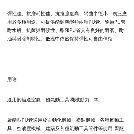
彈性佳、抗磨耗性佳、抗拉強度高、彎曲半徑小，廣泛應
用於多種用途、可提供酯類與醚類兩種
PU
管、醚類
PU
管
耐水解、抗菌與耐候性、酯類
PU
管具有良好的耐磨、耐
油與耐溶劑特性、低溫中依然保持彈性可自由伸縮。
用途
適用於輸送空氣，如氣動工具
.
機械動力
.....
等。
聚酯型
PU
管適用於自動化機械、塗裝機械、各種氣動工
具、空油壓機械、建築及各種氣動工具管件等使用
.
聚醚