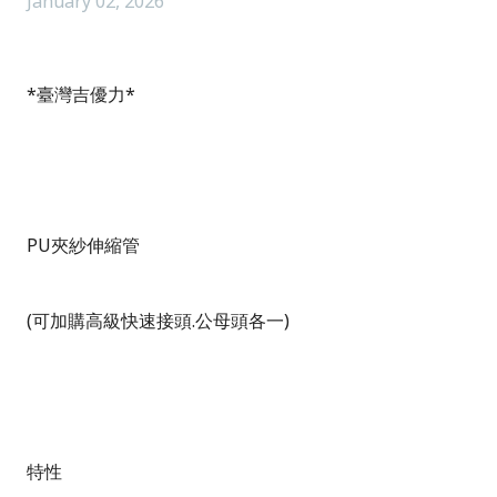
January 02, 2026
*
臺灣吉優力
*
PU
夾紗伸縮管
(可加購
高級快速接頭
.
公母頭各一
)
特性