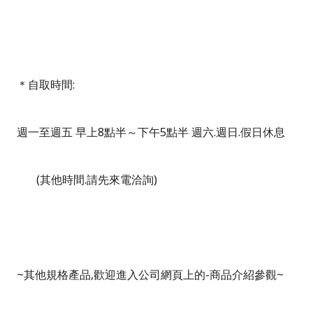
＊自取時間
:
週一至週五 早上
8
點半～下午
5
點半 週六
.
週日
.
假日休息
(
其他時間
.
請先來電洽詢
)
~
其他規格產品
,
歡迎進入公司網頁上的
-
商品介紹參觀
~