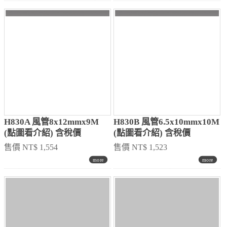
H830A 風管8x12mmx9M
H830B 風管6.5x10mmx10M
(點圖看介紹) 含稅價
(點圖看介紹) 含稅價
售價 NT$ 1,554
售價 NT$ 1,523