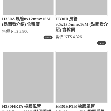
H330A 風管8x12mmx16M
H330B 風管
(點圖看介紹) 含稅價
9.5x13.5mmx16M (點圖看介
紹) 含稅價
售價 NT$ 3,906
售價 NT$ 4,326
H330HRTA 橡膠風管
H330HRTB 橡膠風管