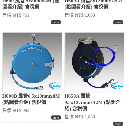
H600 風管 5x8mmx8M (點
H600A 風管8x12mmx7.5M
圖看介紹) 含稅價
(點圖看介紹) 含稅價
售價 NT$ 761
售價 NT$ 1,003
H600B 風管6.5x10mmx8M
H650A 風管
(點圖看介紹) 含稅價
9.5x13.5mmx12M (點圖介
紹) 含稅價
售價 NT$ 982
售價 NT$ 1,880