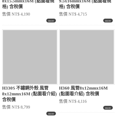
8x15.5mmx16M (點圖看規
9.5x16mmx16M (點圖看規
格) 含稅價
格) 含稅價
售價 NT$ 4,190
售價 NT$ 4,715
H330S 不鏽鋼外殼 風管
H360 風管8x12mmx16M
8x12mmx16M (點圖看介紹)
(點圖看介紹) 含稅價
含稅價
售價 NT$ 4,116
售價 NT$ 8,799