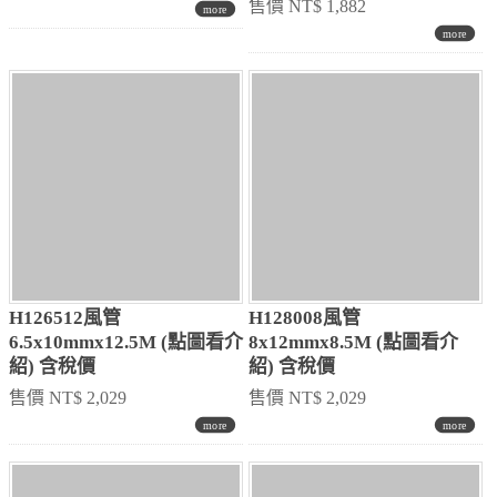
售價 NT$ 1,882
H126512風管
H128008風管
6.5x10mmx12.5M (點圖看介
8x12mmx8.5M (點圖看介
紹) 含稅價
紹) 含稅價
售價 NT$ 2,029
售價 NT$ 2,029