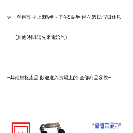
週一至週五 早上
8
點半～下午
5
點半 週六
.
週日
.
假日休息
(
其他時間
.
請先來電洽詢
)
~
其他規格產品
,
歡迎進入賣場上的
-
全部商品參觀
~