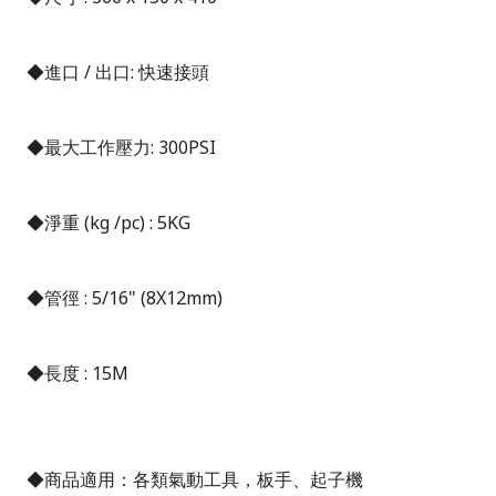
◆進口
/
出口
:
快速接頭
◆最大工作壓力
: 300PSI
◆淨重
(kg /pc) : 5KG
◆管徑
: 5/16" (8X12mm)
◆長度
: 15M
◆商品適用：各類氣動工具，板手、起子機