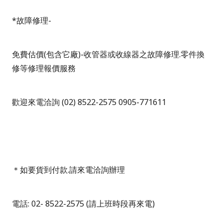
*
故障修理
-
免費估價
(
包含它廠
)-
收管器或收線器之故障修理
.
零件換
修等修理報價服務
歡迎來電洽詢
(02) 8522-2575 0905-771611
＊如要貨到付款
.
請來電洽詢辦理
電話
: 02- 8522-2575 (
請上班時段再來電
)