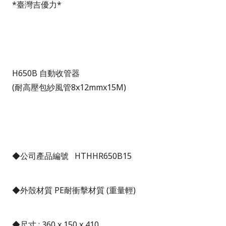
*
臺灣吉優力
*
H650B
自動收管器
(
耐高壓包紗風管8x12mmx15M
)
◆公司產品編號
HTHHR650B15
◆外殼材質
PE
耐衝擊材質
(
重量輕
)
◆尺寸
: 360 x 150 x 410