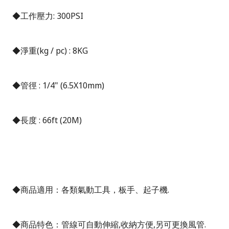
◆工作壓力
: 300PSI
◆淨重
(kg / pc) : 8KG
◆管徑
: 1/4" (6.5X10mm)
◆長度
: 66ft (20M)
◆商品適用：各類氣動工具，板手、起子機
.
◆商品特色：管線可自動伸縮
,
收納方便
,
另可更換風管
.