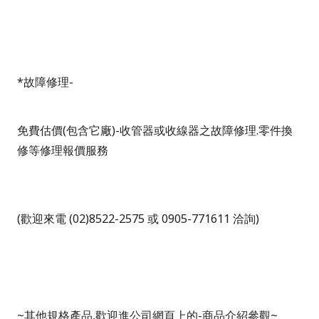
*
故障修理
-
免費估價
(
包含它廠
)-
收管器或收線器之故障修理
.
零件換
修等修理報價服務
(
歡迎來電
(02)8522-2575 或 0905-771611
洽詢
)
~
其他規格產品
,
歡迎進公司網頁上的
-
商品介紹參觀
~