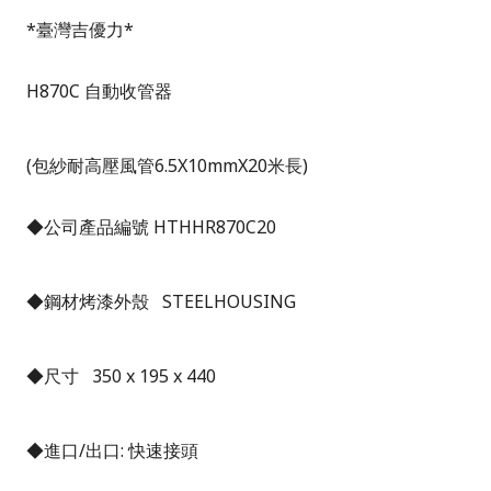
*
臺灣吉優力
*
H870C
自動收管器
(
包紗耐高壓風管
6.5X10mmX20
米長
)
◆公司產品編號
HTHHR870C20
◆鋼材烤漆外殼
STEELHOUSING
◆尺寸
350 x 195 x 440
◆進口
/
出口
:
快速接頭