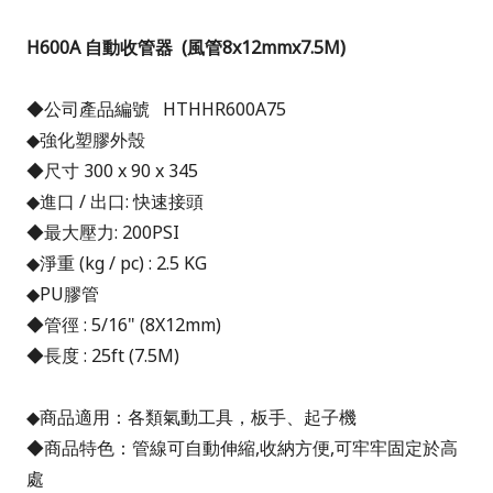
H600A
自動收管器
(風管8x12mmx7.5M)
◆公司產品編號 HTHHR600A75
◆強化塑膠外殼
◆尺寸 300 x 90 x 345
◆進口 / 出口: 快速接頭
◆最大壓力: 200PSI
◆淨重 (kg / pc) : 2.5 KG
◆
PU膠管
◆管徑 : 5/16" (8X12mm)
◆長度 : 25ft (7.5M)
◆商品適用：各類氣動工具，板手、起子機
◆商品特色：管線可自動伸縮,收納方便,可牢牢固定於高
處