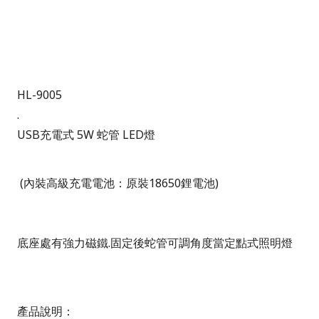
HL-9005
.
USB充電式 5W 蛇管 LED燈
(
內裝高級充電電池：原裝
18650
鋰電池
)
底座處有強力磁鐵
.
固定後蛇管可調角度當定點式照明燈
產品說明：