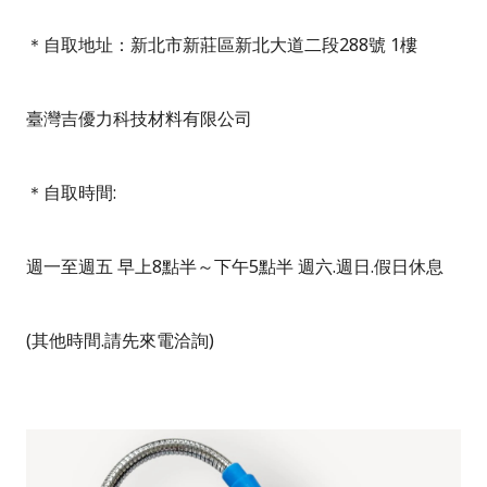
＊自取地址：新北市新莊區新北大道二段
288
號
1
樓
臺灣吉優力科技材料有限公司
＊自取時間
:
週一至週五
早上
8
點半～下午
5
點半
週六
.
週日
.
假日休息
(
其他時間
.
請先來電洽詢
)