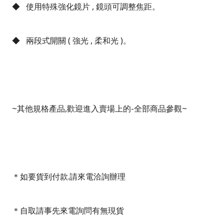
◆
使用特殊強化鏡片
,
鏡頭可調整焦距。
◆
兩段式開關
(
強光
,
柔和光
)
。
~
其他規格產品
,
歡迎進入賣場上的
-
全部商品參觀
~
＊如要貨到付款
.
請來電洽詢辦理
＊自取請事先來電詢問有無現貨