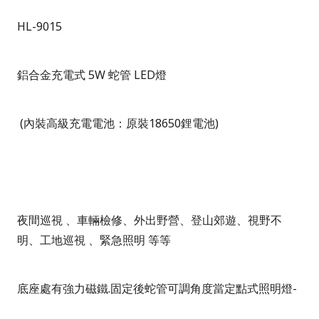
HL-9015
鋁合金充電式
5W
蛇管
LED
燈
(
內裝高級充電電池：原裝
18650
鋰電池
)
夜間巡視
、車輛檢修、外出野營、登山郊遊、視野不
明、工地巡視
、緊急照明
等等
底座處有強力磁鐵
.
固定後蛇管可調角度當定點式照明燈
-