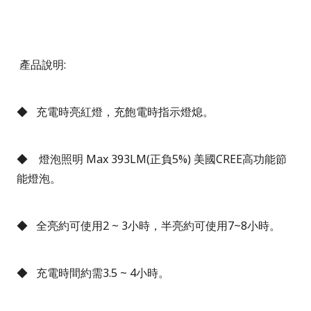
產品說明
:
◆
充電時亮紅燈，充飽電時指示燈熄。
◆
燈泡照明
Max 393LM(
正負
5%)
美國
CREE
高功能節
能燈泡。
◆
全亮約可使用
2 ~ 3
小時，半亮約可使用
7~8
小時。
◆
充電時間約需
3.5 ~ 4
小時。