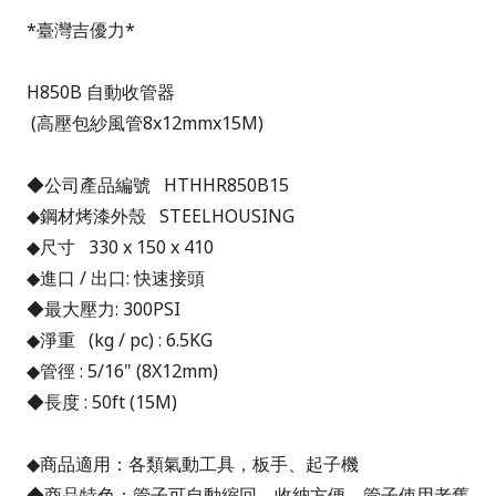
*
臺灣吉優力*
H850B
自動收管器
(
高壓包紗風管8x12mmx15M)
◆公司產品編號 HTHHR850B15
◆鋼材烤漆外殼 STEELHOUSING
◆尺寸 330 x 150 x 410
◆進口 / 出口: 快速接頭
◆最大壓力: 300PSI
◆淨重 (kg / pc) : 6.5KG
◆管徑 : 5/16" (8X12mm)
◆長度 : 50ft (15M)
◆商品適用：各類氣動工具，板手、起子機
◆商品特色：管子可自動縮回，收納方便，管子使用老舊