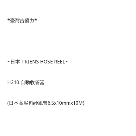
*
臺灣吉優力
*
~
日本
TRIENS HOSE REEL~
H210
自動收管器
(
日本高壓包紗風管
6.5x10mmx10M)