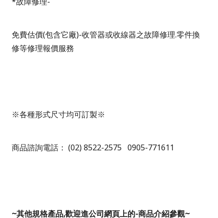
*
故障修理
-
免費估價
(
包含它廠
)-
收管器或收線器之故障修理
.
零件換
修等修理報價服務
※各種形式尺寸均可訂製※
商品諮詢電話：
(02) 8522-2575 0905-771611
~
其他規格產品
,
歡迎進公司網頁上的
-
商品介紹參觀
~