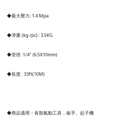
◆最大壓力
: 1.4 Mpa
◆淨重
(kg /pc) : 3.5KG
◆管徑
:1/4" (6.5X10mm)
◆長度
: 33ft(10M)
◆商品適用：各類氣動工具，板手、起子機