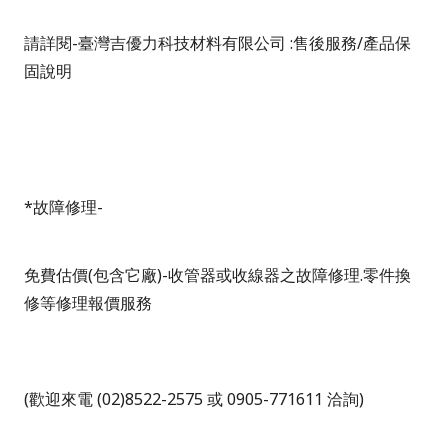
請詳閱
-
臺灣吉優力科技材料有限公司
:
售後服務
/
產品保
固說明
*
故障修理
-
免費估價
(
包含它廠
)-
收管器或收線器之故障修理
.
零件換
修等修理報價服務
(
歡迎來電
(02)8522-2575
或
0905-771611
洽詢
)