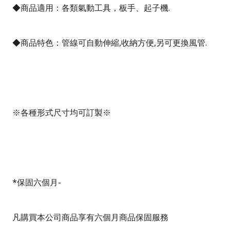
◆商品適用：各類氣動工具，板手、起子機
.
◆商品特色：管線可自動伸縮
,
收納方便
,
另可更換風管
.
※各種形式尺寸均可訂製※
*
保固六個月
-
凡購買本公司商品享有六個月商品保固服務