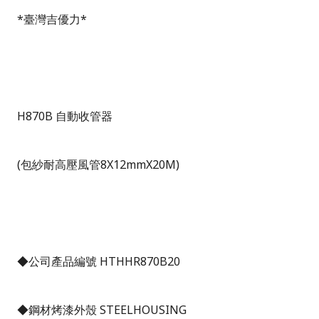
*
臺灣吉優力
*
H870B
自動收管器
(
包紗耐高壓風管
8X12mmX20M
)
◆公司產品編號
HTHHR870B20
◆鋼材烤漆外殼
STEELHOUSING