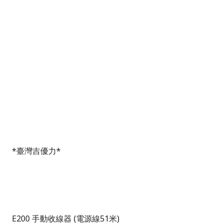
*
臺灣吉優力
*
E200
手動收線器
(
電源線
51
米
)