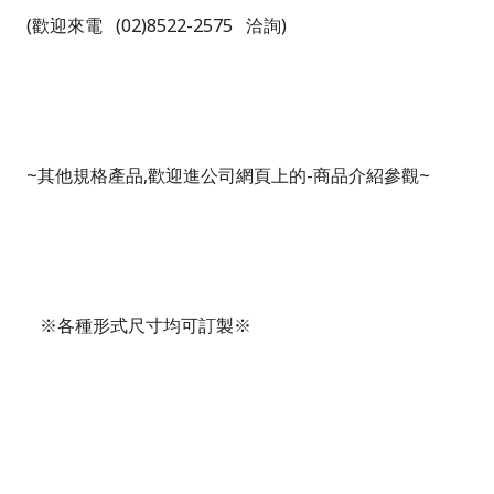
(
歡迎來電 (
02)8522-2575
洽詢
)
~
其他規格產品
,
歡迎進公司網頁上的
-
商品介紹參觀
~
※各種形式尺寸均可訂製※