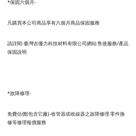
*
保固六個月
-
凡購買本公司商品享有六個月商品保固服務
請詳閱
-
臺灣吉優力科技材料有限公司網站
:
售後服務
/
產品
保固說明
*
故障修理
-
免費估價
(
包含它廠
)-
收管器或收線器之故障修理
.
零件換
修等修理報價服務