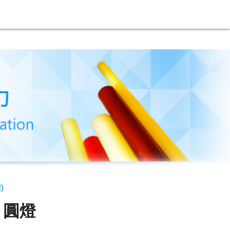
)
D 圓燈