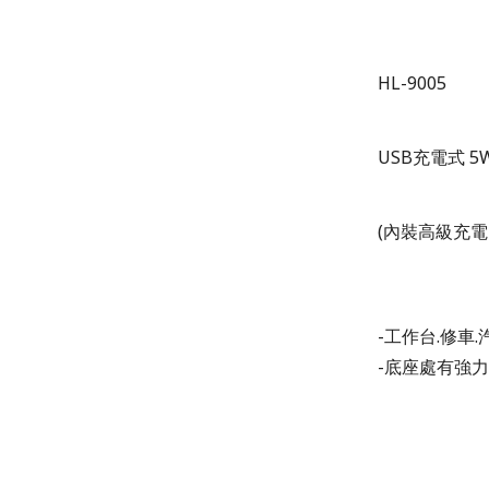
HL-9005
USB充電式 5
(內裝高級充電
-工作台.修車
-底座處有強