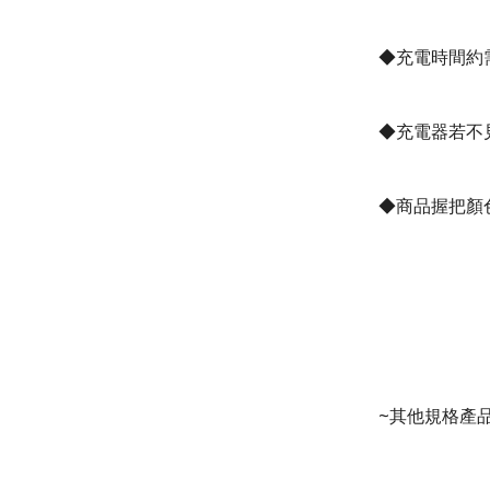
◆
充電時間約需3
◆
充電器若不
◆
商品握把顏色
~其他規格產