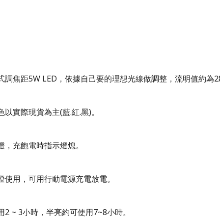
式調焦距
5W LED
，依據自己要的理想光線做調整，流明值約為
2
以實際現貨為主(藍.紅.黑)。
燈
，充飽電時指示燈熄。
燈使用，可用行動電源充電放電。
用
2 ~ 3小時
，
半亮
約可使用
7~8小時
。