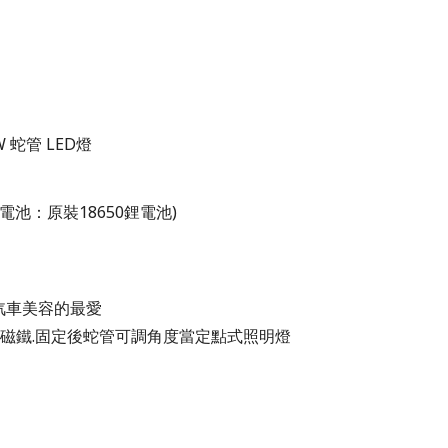
W 蛇管 LED燈
電池：原裝18650鋰電池)
.汽車美容的最愛
力磁鐵.固定後蛇管可調角度當定點式照明燈