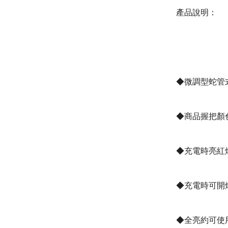
產品說明：
◆
微調型蛇管
◆
商品握把顏色
◆
充電時亮
紅
◆
充電時可開
◆
全亮
約可使