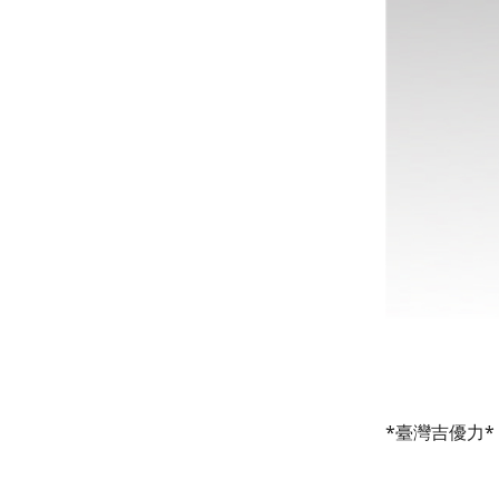
*臺灣吉優力*