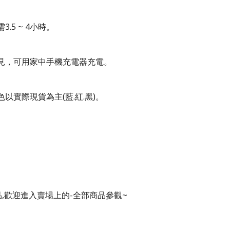
.5 ~ 4小時。
見，可用家中手機充電器充電。
以實際現貨為主(藍.紅.黑)。
品,歡迎進入賣場上的-全部商品參觀~