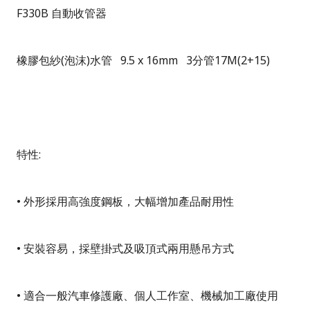
F330B
自動收管器
橡膠包紗(
泡沫)水
管 9.5 x 16mm
3
分管17M(2+15
)
特性:
• 外形採用高強度鋼板，大幅增加產品耐用性
• 安裝容易，採壁掛式及吸頂式兩用懸吊方式
• 適合一般汽車修護廠、個人工作室、機械加工廠使用