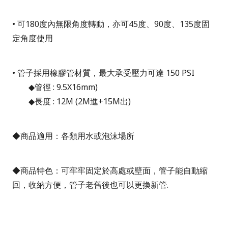
• 可180度內無限角度轉動，亦可45度、90度、135度固
定角度使用
• 管子採用橡膠管材質，最大承受壓力可達 150 PSI
◆管徑 : 9.5X16mm)
◆長度 : 12M (2M進+15M出)
◆商品適用：各類用水或泡沫場所
◆商品特色：可牢牢固定於高處或壁面，管子能自動縮
回，收納方便，管子老舊後也可以更換新管.