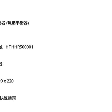
管器
(氣壓平衡器)
HTHHR500001
外殼
0 x 220
: 快速接頭