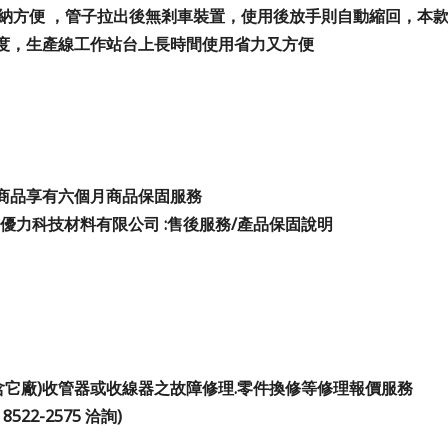
收納方便 ，管子拉出後無剎車裝置，使用後放手則自動縮回，本
度，
生產線工作站台上
長時間使用省力又方便
商品享有六個月商品保固服務
優力科技材料有限公司 :售後服務/產品保固說明
包含它廠)收管器或收線器之故障修理.零件換修等修理報價服務
 8522-2575 洽詢)