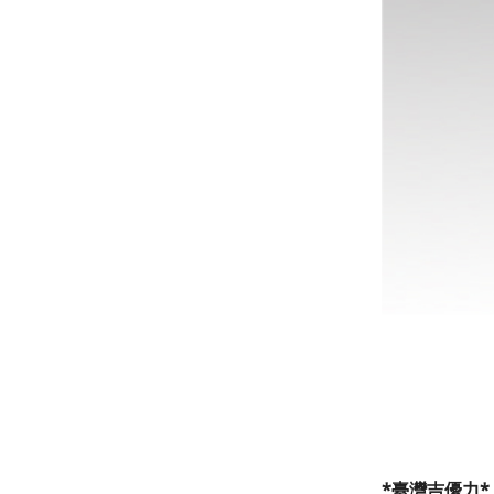
*
臺灣吉優力*