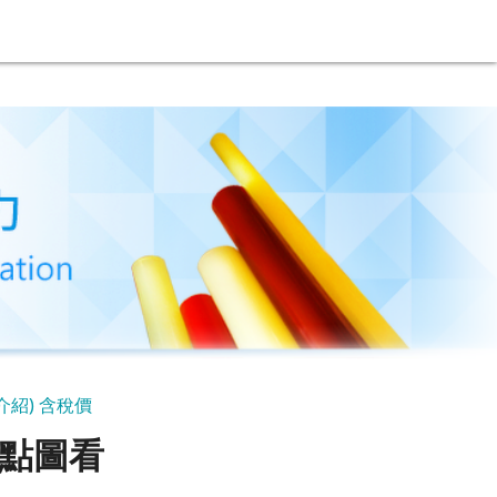
看介紹) 含稅價
 (點圖看