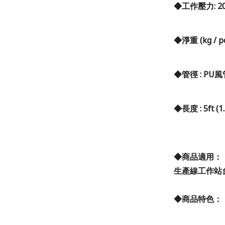
◆
工作壓力
: 
◆淨重 (kg / pc)
◆管徑 : PU風管
◆長度 : 5ft (1
◆商品適用：
生產線工作站
◆商品特色：