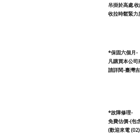
吊掛於高處.
收拉時鬆緊力
*
保固六個月-
凡購買本公司
請詳閱-臺灣吉
*
故障修理-
免費估價-(
(歡迎來電 (02)