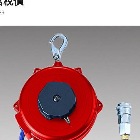
含稅價
83