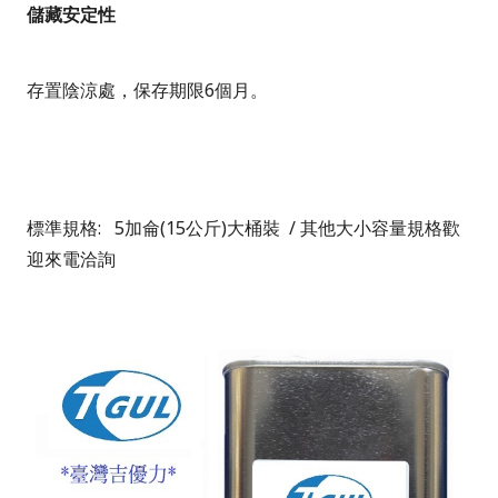
儲藏安定性
存置陰涼處
，
保存期限6個月。
標準規格:
5加侖(15公斤)
大桶裝
/
其他大小容量規格歡
迎來電洽詢