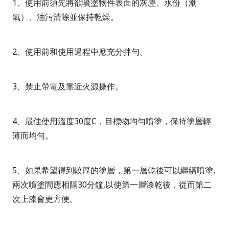
1
、使用前須先將欲噴塗物件表面的灰塵、水份（潮
氣）、油污清除並保持乾燥。
2
、使用前和使用過程中應充分拌勻。
3
、禁止帶電及靠近火源操作。
4
、最佳使用溫度
30
度
C
，目標物
均勻噴塗，保持塗層輕
薄而均勻。
5
、如果希望得到較厚的塗層，第一層乾後可以繼續噴塗
,
兩次噴塗間應相隔
30
分鐘
,
以使第一層漆乾後，從而第二
次上漆會更方便。