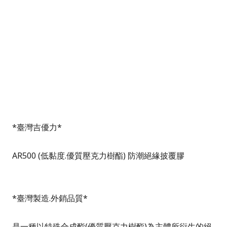
*
臺灣吉優力
*
AR500
(低黏度.優質壓克力樹酯)
防潮絕緣披覆膠
*臺灣製造.外銷品質*
是一種以特殊合成酯(優質壓克力樹酯)為主體所衍生的絕