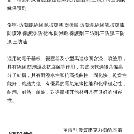
緣保護劑
俗稱
-
防潮膠
.
絕緣膠
.
披覆膠
.
塗覆膠
.
防潮漆
.
絕緣漆
.
披覆漆
.
防護漆
.
保護漆
.
防潮油
.
防潮劑
.
保護劑
.
三防劑
.
三防膠
.
三防
漆
.
三防油
適用於電子基板、變壓器及小型馬達線圈含浸、噴塗用，
具有絕緣
.
防潮濕及抗腐蝕等作用
，其皮膜乾燥後具備高
分子結構，具有耐潑水性和抗高撓曲性，固化快，乾燥性
能好，粘結力強，有優異的電氣絕緣性能和化學穩定性，
耐潮、耐熱、耐油
，對導體和其他材料具有良好的相容
性。
單液型
.
優質壓克力樹酯
.
室溫