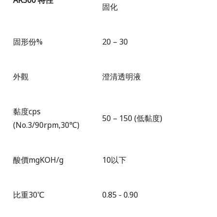
AR500 特性
固化
固形份
%
20 – 30
外觀
澄清透明液
黏度
cps
50 – 150 (
低黏度)
(No.3/90rpm,30
℃
)
酸價
mgKOH/g
10
以下
比重
30
℃
0.85 - 0.90