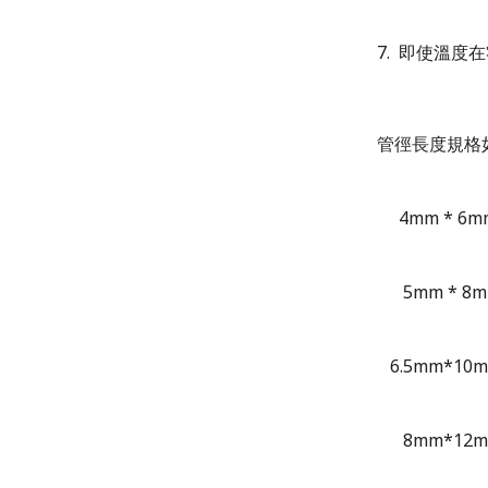
7.
即使溫度在
管徑長度規格
4
mm
* 6
5mm
* 8
6.5mm
*10
8mm*12m