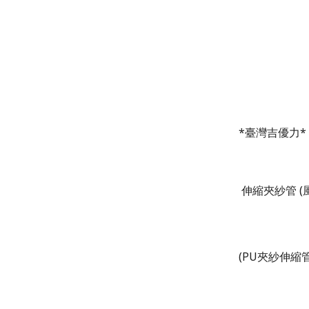
*
臺灣吉優力
*
伸縮夾紗管
(
(PU
夾紗伸縮