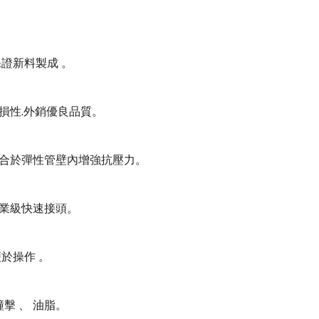
保證新料製成
。
損性
.
外銷優良品質。
合於彈性管壁內增強抗壓力。
業級
快速接頭。
便於操作
。
撞擊
、
油脂。