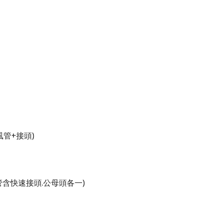
風管
+
接頭
)
管含
快速接頭
.
公
母
頭
各一
)