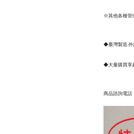
※
其他各種管
◆
臺灣製造
.
外
◆
大量購買享
商品諮詢電話