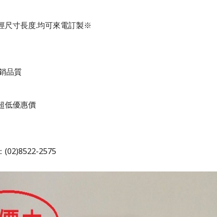
徑尺寸長度
.
均可來電訂製
※
銷品質
超低優惠價
：
(02)8522-2575