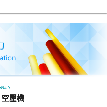
紗風管
、空壓機