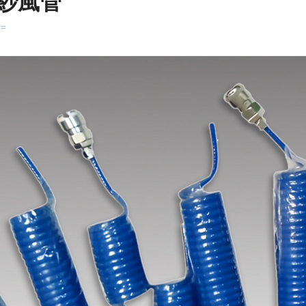
紗風管
k=