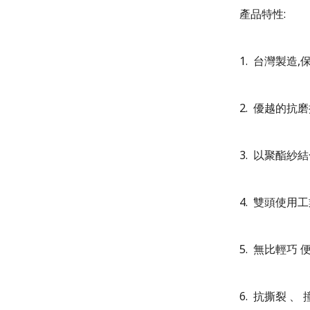
產品特性
:
1.
台灣製造
,
2.
優越的抗磨
3.
以聚酯紗結
4.
雙頭使用工
5.
無比輕巧
6.
抗撕裂
、