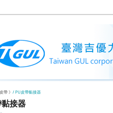
皮帶 》
PU皮帶黏接器
帶黏接器