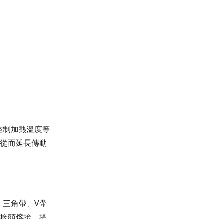
控制加熱溫度等
，從而延長傳動
、三角帶、V帶
的接頭熔接，提