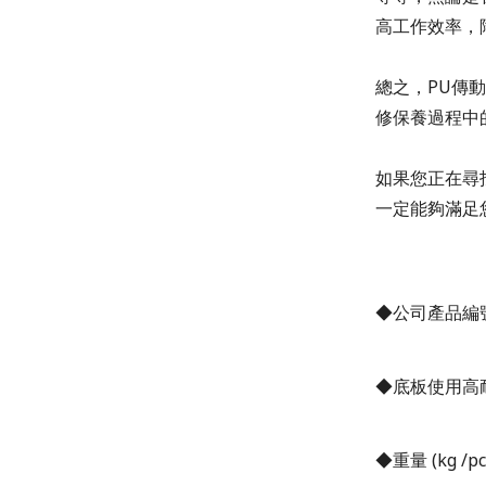
高工作效率，
總之，
PU
傳動
修保養過程中
如果您正在尋
一定能夠滿足
◆公司產品編
◆底板使用高
◆重量
(kg /pc