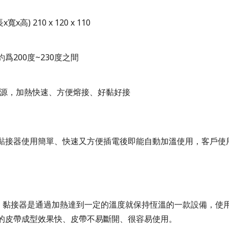
長
x
寬
x
高
) 210 x 120 x 110
約爲20
0
度
~230
度之間
源，加熱快速、方便熔接、好黏好接
黏接器使用簡單、快速又方便插電後即能自動加溫使用，客戶使
黏接器
是通過加熱達到一定的溫度就保持恆溫的一款設備，使
的皮帶成型效果快、皮帶不易斷開、很容易使用。