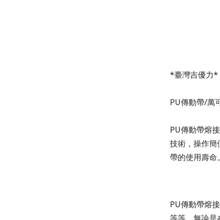
*
臺灣吉優力
*
PU傳動帶/萬
PU
傳動帶熔接
技術，操作簡
帶的使用壽命
PU
傳動帶熔接
等等，無論是