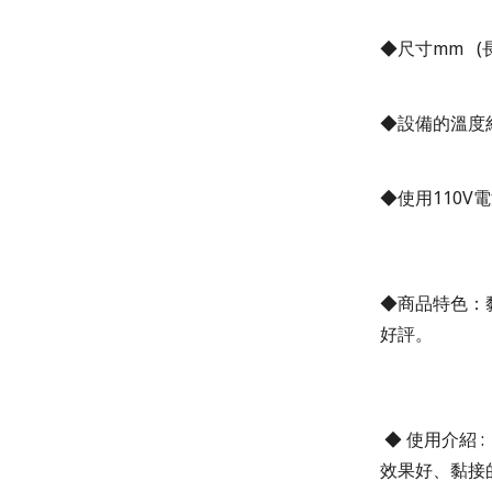
◆尺寸
mm (
◆設備的溫度
◆使用
110V
電
◆
商品特色：
好評。
◆
使用介紹 :
效果好、黏接