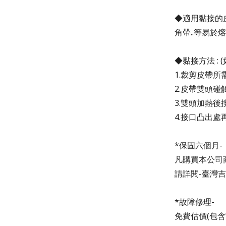
◆
適用黏
接的
角帶..
等易於熔
◆
黏接方法 : (
1.裁剪皮帶所
2.皮帶雙頭
3.雙頭加熱
4.接口凸出
*保固六個月-
凡購買本公司
請詳閱-臺灣吉
*故障修理-
免費估價(包含