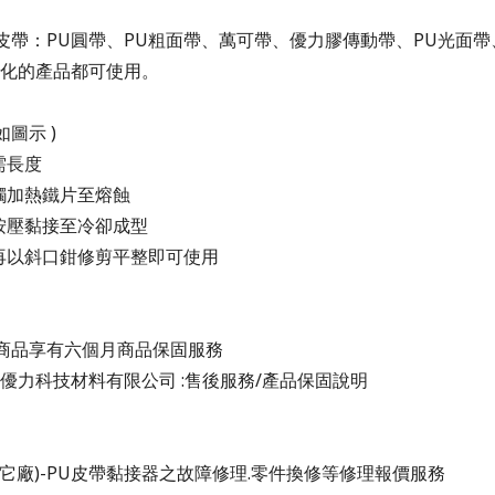
皮帶：
PU
圓帶、PU粗面帶、萬可帶
、
優力膠傳動帶、
PU光面
帶
化的產品都可使用。
如圖示 )
需長度
碰觸加熱鐵片至熔蝕
後按壓黏接至冷卻成型
處再以斜口鉗修剪平整即可使用
商品享有六個月商品保固服務
優力科技材料有限公司 :售後服務/產品保固說明
它廠)-PU皮帶黏接器之故障修理.零件換修等修理報價服務