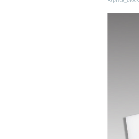
=sprice_bloc