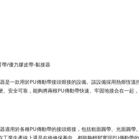
可帶/優力膠皮帶-黏接器
器是一款用於PU傳動帶接頭熔接的設備。該設備採用熱熔恆溫
便、安全可靠，能夠將兩根PU傳動帶快速、牢固地接合在一起
。
器適用於各種PU傳動帶的接頭熔接，包括粗面圓帶、光面圓帶
在工業生產線上還是在維修保養中，都能夠輕鬆實現PU傳動帶