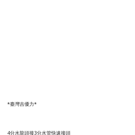
*臺灣吉優力*
4分水龍頭接3分水管快速接頭