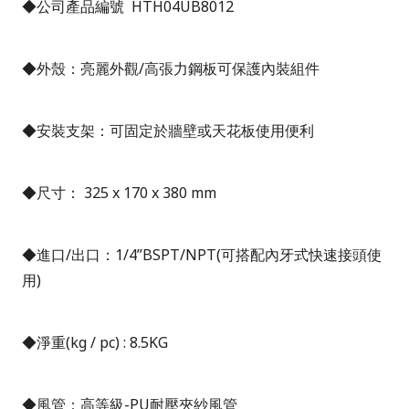
◆公司產品編號 HTH04UB8012
◆外殼：亮麗外觀/高張力鋼板可保護內裝組件
◆安裝支架：
可固定於牆壁或天花板使用便利
◆尺寸： 325 x 170 x 380 mm
◆進口/出口：1/4”BSPT/NPT(可搭配內牙式快速接頭使
用)
◆淨重(kg / pc) : 8.5KG
◆風管：高等級-PU耐壓夾紗風管