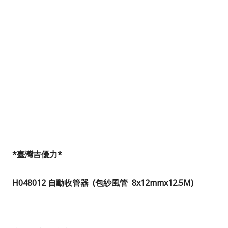
*
臺灣吉優力*
H048012
自動收管器
(包紗風管
8x12mmx12.5M
)