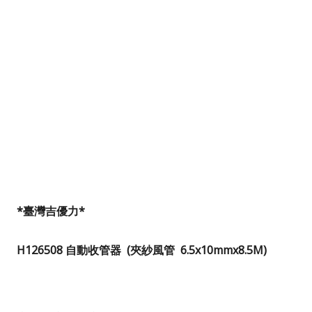
*
臺灣吉優力*
H126508
自動收管器
(
夾紗風管
6.5x10mmx8.5M)