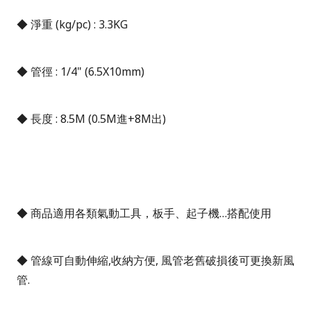
◆
淨重
(kg/pc) : 3.3K
G
◆
管徑
: 1/4" (6.5X10mm)
◆
長度
: 8.5M (0.5M
進
+8M
出
)
◆ 商品適用各類氣動工具，板手、起子機…搭配使用
◆ 管線可自動伸縮
,
收納方便
,
風管老舊破損後可更換新風
管
.