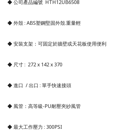
◆
公司產品編號
HTH12UB6508
◆
外殼
: ABS
塑鋼堅固外殼.重量輕
◆
安裝支架：可固定於牆壁或天花板使用便利
◆
尺寸
: 272 x 142 x 370
◆
進口
/
出口
:
單手快速接頭
◆
風管：高等級
-PU
耐壓夾紗風管
◆
最大工作壓力
: 300PSI