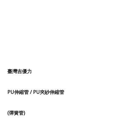
臺灣吉優力
PU
伸縮管
/ PU
夾紗伸縮管
(
彈簧管
)