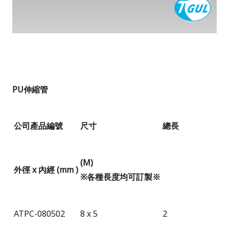
PU
伸縮管
公司產品編號
尺寸
總長
(M)
外徑
x
內經
(mm )
※各種長度均可訂製※
ATPC-080502
8 x 5
2