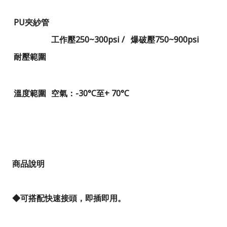
PU
夾紗管
工作壓
250~300psi /
爆破壓
750~900psi
耐壓範圍
溫度範圍
空氣：
-30°C
至
+ 70°C
商品說明
◆
可搭配快速接頭，即插即用。