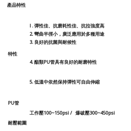
產品特性
l .
彈性佳、抗磨耗性佳、抗拉強度高
2.
彎曲半徑小，廣泛應用於多種用途
3.
良好的抗菌與耐候性
特性
4.
酯類
PU
管具有良好的耐磨特性
5.
低溫中依然保持彈性可自由伸縮
PU
管
工作壓
100~150psi /
爆破壓
300~450psi
耐壓範圍