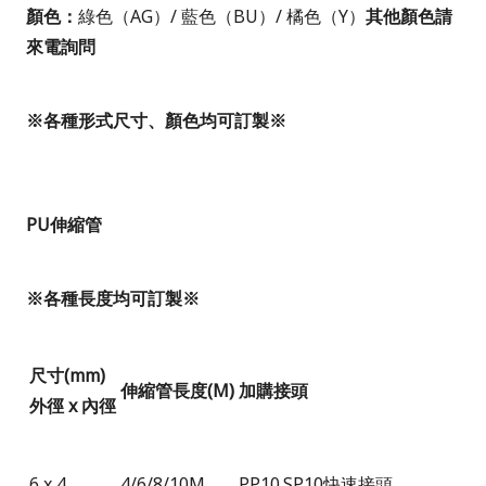
顏色：
綠色（
AG
）
/
藍色（
BU
）
/
橘色（
Y
）
其他顏色請
來電詢問
※
各種形式尺寸、顏色均可訂製
※
PU
伸縮管
※各種長度均可訂製※
尺寸(mm)
伸縮管長度
(M)
加購接頭
外徑 x 內徑
6 x 4
4
/
6
/
8
/
10M
PP10.SP10快速接頭