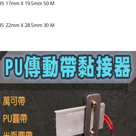
95
17mm X 19.5mm
50 M
85
22mm X 28.5mm
30 M