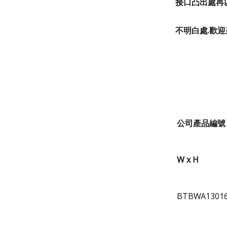
接口凸出處再
不明白處.歡迎
公司產品編號
W x H
BTBWA1301