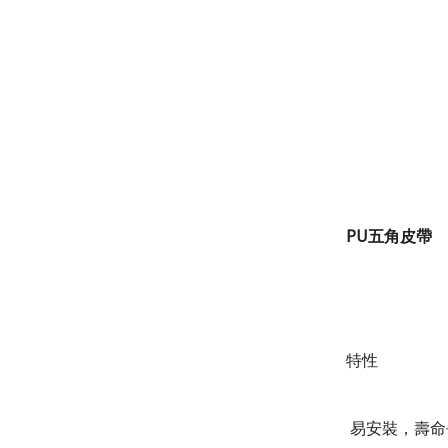
PU
五角皮帶
特性
易安裝，壽命