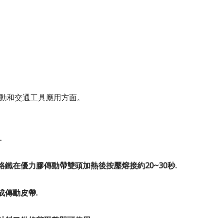
動和交通工具應用方面。
.
烙鐵在優力膠傳動帶雙頭加熱後按壓
熔接
約20~30秒.
成
傳動皮帶.