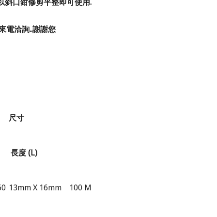
以斜口鉗修剪平整即可使用.
來電洽詢..謝謝您
尺寸
長度
(L)
60
13mm X 16mm
100 M