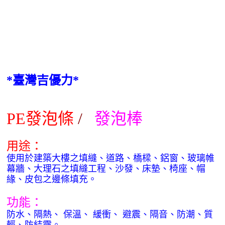
*
臺灣吉優力*
P
E
發泡條
/
發泡
棒
用途：
使用於建築大樓之填縫、道路、橋樑、鋁窗、玻璃帷
幕牆、大理石之填縫工程、沙發、床墊、椅座、帽
緣、皮包之邊條填充。
功能：
防水、隔熱、
保溫、
緩衝、
避震、隔音、防潮、質