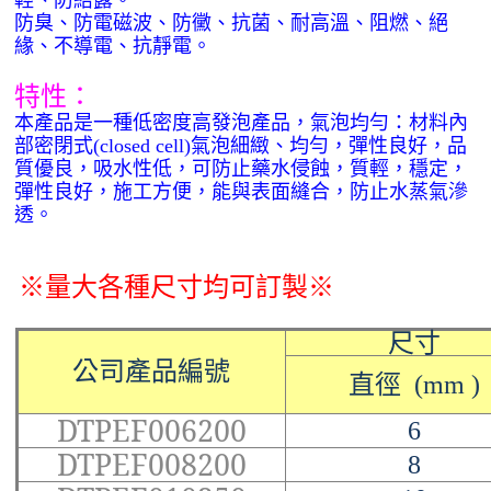
輕、防結露。
防臭、防電磁波、防黴、抗菌、耐高溫、阻燃、絕
緣、不導電、抗靜電。
特性：
本產品是一種低密度高發泡產品，氣泡均勻：材料內
部密閉式
(closed cell)
氣泡細緻、均勻，彈性良好，品
質優良，吸水性低，可防止藥水侵蝕，質輕，穩定，
彈性良好，施工方便，能與表面縫合，防止水蒸氣滲
透。
※量大
各種尺寸均可訂製
※
尺寸
公司產品編號
直徑
(mm )
DTPEF006200
6
DTPEF008200
8