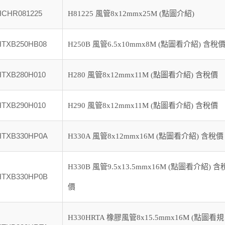
HCHR081225
H81225 風管8x12mmx25M (點圖介紹)
HTXB250HB08
H250B 風管6.5x10mmx8M (點圖看介紹) 含稅
HTXB280H010
H280 風管8x12mmx11M (點圖看介紹) 含稅價
HTXB290H010
H290 風管8x12mmx11M (點圖看介紹) 含稅價
HTXB330HP0A
H330A 風管8x12mmx16M (點圖看介紹) 含稅價
H330B 風管9.5x13.5mmx16M (點圖看介紹) 含
HTXB330HP0B
價
H330HRTA 橡膠風管8x15.5mmx16M (點圖看規