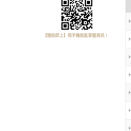
【隨拍即上】用手機就能掌握資訊！