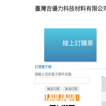
臺灣吉優力科技材料有限公
線上訂購單
訂閱電子報
請輸入您的電子郵件信箱: