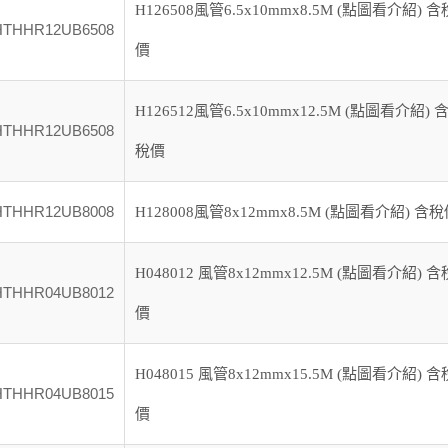
H126508風管6.5x10mmx8.5M (點圖看介紹) 含
HTHHR12UB6508
價
H126512風管6.5x10mmx12.5M (點圖看介紹) 
HTHHR12UB6508
稅價
HTHHR12UB8008
H128008風管8x12mmx8.5M (點圖看介紹) 含
H048012 風管8x12mmx12.5M (點圖看介紹) 含
HTHHR04UB8012
價
H048015 風管8x12mmx15.5M (點圖看介紹) 含
HTHHR04UB8015
價