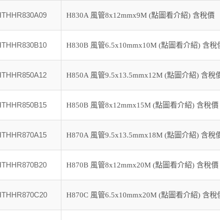
HTHHR830A09
H830A 風管8x12mmx9M (點圖看介紹) 含稅價
HTHHR830B10
H830B 風管6.5x10mmx10M (點圖看介紹) 含稅
HTHHR850A12
H850A 風管9.5x13.5mmx12M (點圖介紹) 含稅
HTHHR850B15
H850B 風管8x12mmx15M (點圖看介紹) 含稅價
HTHHR870A15
H870A 風管9.5x13.5mmx18M (點圖介紹) 含稅
HTHHR870B20
H870B 風管8x12mmx20M (點圖看介紹) 含稅價
HTHHR870C20
H870C 風管6.5x10mmx20M (點圖看介紹) 含稅