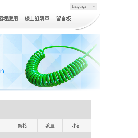
Language
環境應用
線上訂購單
留言板
價格
數量
小計