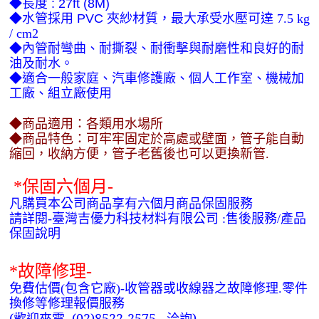
◆長度
: 27ft (8M)
◆水管採用
PVC
夾紗材質，最大承受水壓可達
7.5 kg
/ cm2
◆內管耐彎曲、耐撕裂、耐衝擊與耐磨性和良好的耐
油及耐水。
◆適合一般家庭、汽車修護廠、個人工作室、機械加
工廠、組立廠使用
◆
商品適用：各類用水場所
◆
商品特色：
可牢牢固定於高處或壁面
，
管子能自動
縮回
，
收納方便
，
管子老舊後也可以更換新管.
*
保固六個月-
凡購買本公司商品享有六個月商品保固服務
請詳閱-臺灣吉優力科技材料有限公司 :售後服務/產品
保固說明
*
故障修理-
免費估價(包含它廠)-收管器或收線器之故障修理.零件
換修等修理報價服務
(
歡迎來電 (02)8522-2575 洽詢)