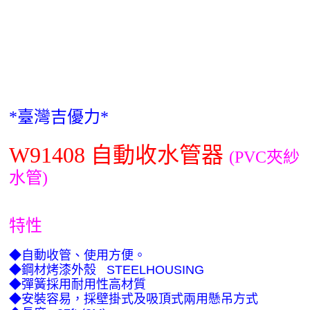
*
臺灣吉優力*
W91408 自動收水管器
(PVC夾紗
水
管
)
特性
◆自動收管、使用方便。
◆鋼材烤漆外殼
STEELHOUSING
◆彈簧採用耐用性高材質
◆安裝容易，採壁掛式及吸頂式兩用懸吊方式