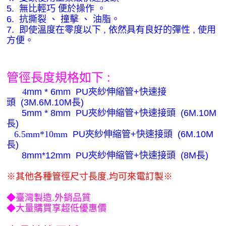
5.
無比輕巧
便於操作
。
6.
抗撕裂
、
撞擊
、
油脂。
7.
即使溫度在零度以下
,
依然具有良好的彈性
,
使用
方便。
:
管徑長度規格如下
4
mm
* 6mm
PU夾紗伸縮管+快速接
頭
(3M.6M.10M長)
5mm
* 8mm
PU夾紗伸縮管+快速接頭
(6M.10M
長
)
6.5mm
*10mm
PU夾紗伸縮管+快速接頭
(6M.10M
長
)
8mm*12mm
PU夾紗伸縮管+快速接頭
(8M
長
)
※
其他各種管徑尺寸長度
.
均可來電訂製
※
◆
臺灣製造
.
外銷品質
◆
大量購買享超低優惠價