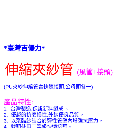
臺灣吉優力
*
*
伸縮夾紗管
(
+
)
風管
接頭
(PU
夾紗伸縮管含
快速接頭
.
公
母
頭
各一
)
產品特性
:
1.
台灣製造
,
保證新料製成
。
2.
優越的抗磨損性
.
外銷優良品質。
3.
以聚酯紗結合於彈性管壁內增強抗壓力。
4.
雙頭使用工業級
快速接頭。