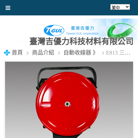
臺灣吉優力科技材料有限公司
首頁
商品介紹
自動收線器 》
E813 三相動力控制自動收線器 電線 3mm²x3Cx13M (點圖看介紹) 含稅價