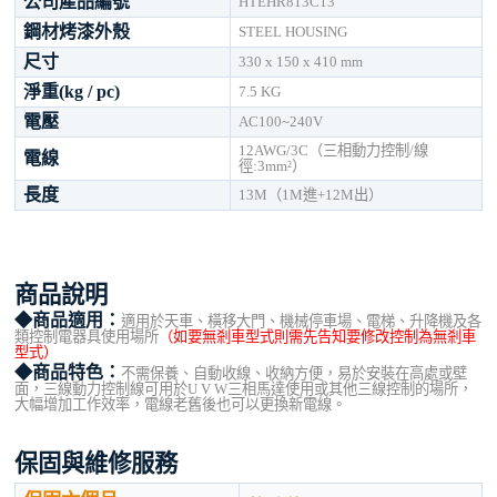
公司產品編號
HTEHR813C13
鋼材烤漆外殼
STEEL HOUSING
尺寸
330 x 150 x 410 mm
淨重(kg / pc)
7.5 KG
電壓
AC100~240V
12AWG/3C（三相動力控制/線
電線
徑:3mm²）
長度
13M（1M進+12M出）
商品說明
◆商品適用：
適用於天車、橫移大門、機械停車場、電梯、升降機及各
類控制電器具使用場所
（如要無剎車型式則需先告知要修改控制為無剎車
型式）
◆商品特色：
不需保養、自動收線、收納方便，易於安裝在高處或壁
面，三線動力控制線可用於U V W三相馬達使用或其他三線控制的場所，
大幅增加工作效率，電線老舊後也可以更換新電線。
保固與維修服務