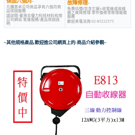
保固六個月-
故障修理-
凡購買本公司商品享有六個月商
免費估價(包含它廠)-收管器或收線
品保固服務
器之故障修理.零件換修等修理報價
請詳閱-臺灣吉優力科技材料有限
服務
公司網站:售後服務/產品保固說
歡迎來電洽詢 02-85222575
明
~其他規格產品,歡迎進公司網頁上的-商品介紹參觀~