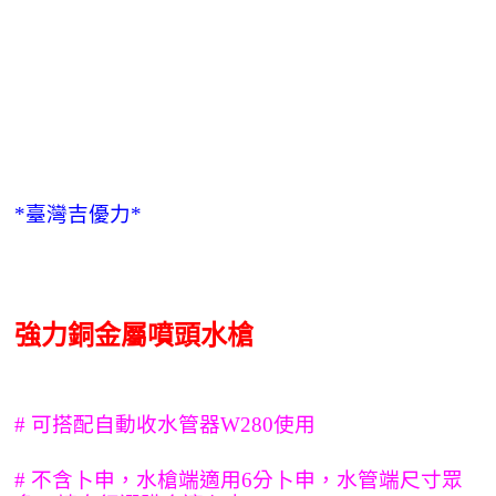
*臺灣吉優力*
強力銅金屬噴頭水槍
# 可搭配自動收水管器W280使用
# 不含卜申，水槍端適用6分卜申，水管端尺寸眾