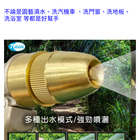
不論是園藝澆水、洗汽機車 、洗門窗、洗地板、
洗浴室 等都是好幫手