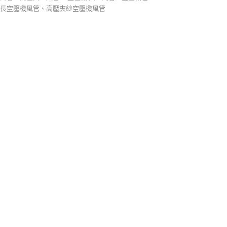
長空壓機風管、高壓夾紗空壓機風管