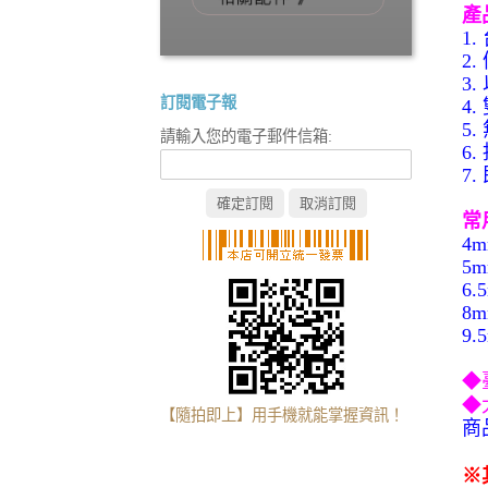
產
1.
2.
3.
訂閱電子報
4.
5.
請輸入您的電子郵件信箱:
6.
7.
常
4m
5m
6.
8m
9.
◆
◆
【隨拍即上】用手機就能掌握資訊！
商
※