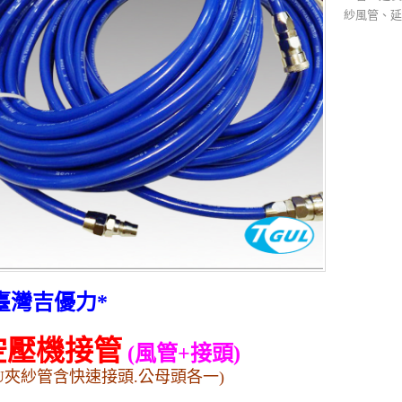
紗風管、延
臺灣吉優力
*
空壓機接管
(
風管
+
接頭
)
U
夾紗管含快速接頭
.
公母頭各一
)