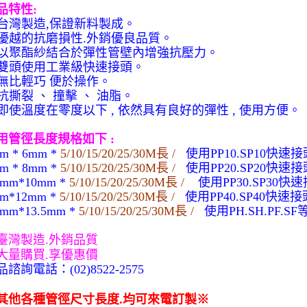
品特性
:
台灣製造
,
保證新料製成。
優越的抗磨損性
.
外銷優良品質。
以聚酯紗結合於彈性管壁內增強抗壓力。
雙頭使用工業級快速接頭。
無比輕巧 便於操作。
抗撕裂 、 撞擊 、 油脂。
即使溫度在零度以下
,
依然具有良好的彈性
,
使用方便。
用管徑長度規格如下
:
m * 6mm *
5/10/15/20/25/30M
長
/
使用
PP10.SP10
快速接
m * 8mm *
5/10/15/20/25/30M
長
/
使用
PP20.SP20
快速接
5mm*10mm *
5/10/15/20/25/30M
長
/
使用
PP30.SP30
快速
m*12mm *
5/10/15/20/25/30M
長
/
使用
PP40.SP40
快速接
5mm*13.5mm *
5/10/15/20/25/30M
長
/
使用
PH.SH.PF.SF
臺灣製造
.
外銷品質
大量購買
.
享優惠價
品諮詢電話：
(02)8522-2575
其他各種管徑尺寸長度
.
均可來電訂製※