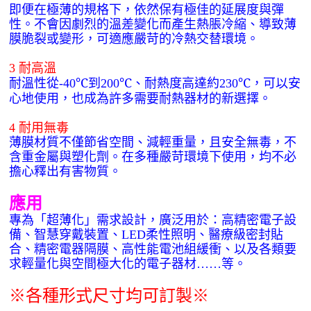
即便在極薄的規格下，依然保有極佳的延展度與彈
性。不會因劇烈的溫差變化而產生熱脹冷縮、導致薄
膜脆裂或變形，可適應嚴苛的冷熱交替環境。
耐高溫
3
耐溫性從
℃到
℃、耐熱度高達約
℃，可以安
-40
200
230
心地使用，也成為許多需要耐熱器材的新選擇。
耐用無毒
4
薄膜材質不僅節省空間、減輕重量，且安全無毒，不
含重金屬與塑化劑。在多種嚴苛環境下使用，均不必
擔心釋出有害物質。
應用
專為「超薄化」需求設計，廣泛用於：高精密電子設
備、智慧穿戴裝置、LED柔性照明、醫療級密封貼
合、精密電器隔膜、高性能電池組緩衝、以及各類要
求輕量化與空間極大化的電子器材……等。
※各種形式尺寸均可訂製※