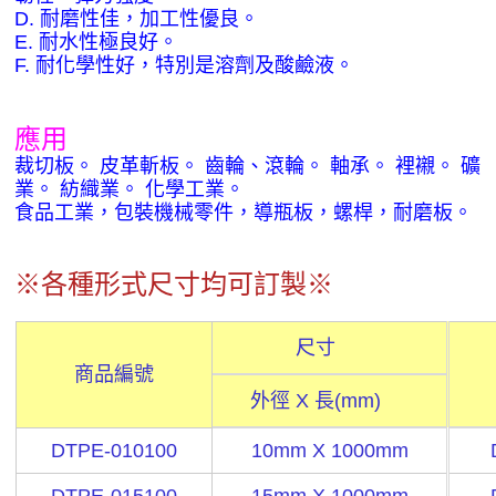
D.
耐磨性佳，加工性優良。
E.
耐水性極良好。
F.
耐化學性好，特別是溶劑及酸鹼液。
應用
裁切板。
皮革斬板。
齒輪、滾輪。
軸承。
裡襯。
礦
業。
紡織業。
化學工業。
食品工業，包裝機械零件，導瓶板，螺桿，耐磨板。
各種形式尺寸均可訂製
※
※
尺寸
商品編號
外徑 X 長(mm)
DTPE-010100
10mm X 1000mm