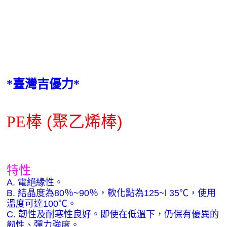
*
臺灣吉優力*
PE
棒
(
聚乙烯棒
)
特性
A.
電絕緣性。
B.
結晶度為
80
％
~90
％，軟化點為
125~l 35
℃，使用
溫度可達
100
℃。
C.
韌性及耐寒性良好。即使在低溫下，仍保有優異的
韌性、彈力強度。