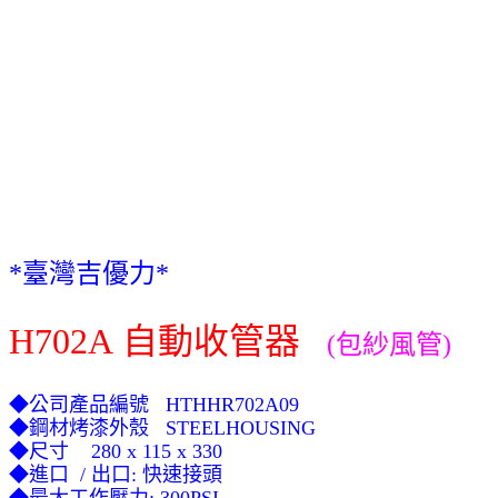
*
臺灣吉優力
*
H702A
自動收管器
(包紗風管)
◆
公司產品編號 HTHHR702A09
◆
鋼材烤漆外殼 STEELHOUSING
◆
尺寸 280 x 115 x 330
◆
進口 / 出口:
快速接頭