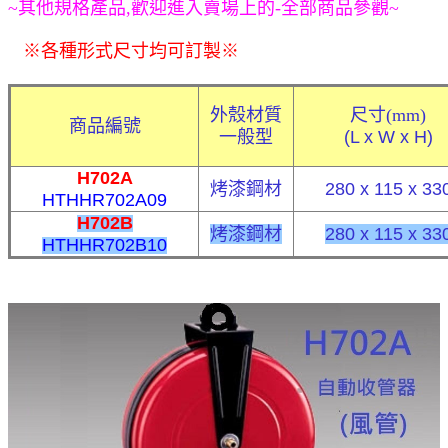
~
其他規格產品,歡迎進入賣場上的-全部商品參觀~
※各種形式尺寸均可訂製
※
外殼材質
尺寸
(mm)
商品編號
一般型
(L x W x H)
H702A
烤漆鋼材
280 x 115 x 33
HTHHR702A09
H702B
烤漆鋼材
280 x 115 x 33
HTHHR702B10