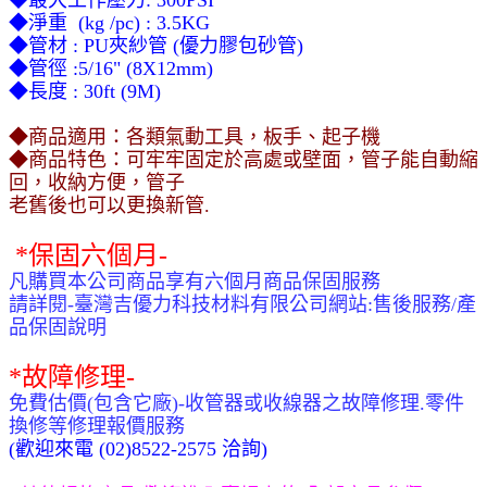
◆最大工作壓力: 300PSI
◆
淨重 (kg /pc) : 3.5KG
◆
管材 : PU夾紗管 (優力膠包砂管)
◆
管徑 :5/16" (8X12mm)
◆
長度 : 30ft (9M)
◆
商品適用：各類氣動工具，板手、起子機
◆
商品特色：
可牢牢固定於高處或壁面
，
管子能自動縮
回
，
收納方便
，
管子
老舊後也可以更換新管.
*
保固六個月-
凡購買本公司商品享有六個月商品保固服務
請詳閱-臺灣吉優力科技材料有限公司網站:售後服務/產
品保固說明
*
故障修理-
免費估價(包含它廠)-收管器或收線器之故障修理.零件
換修等修理報價服務
(歡迎來電 (02)8522-2575 洽詢)