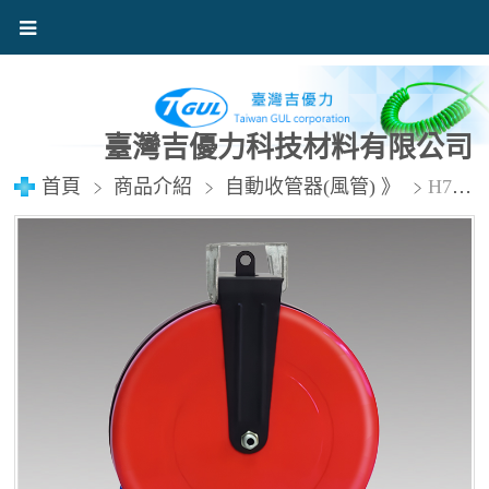
臺灣吉優力科技材料有限公司
首頁
商品介紹
自動收管器(風管) 》
H702A 風管8x12mmx9M (點圖看介紹) 含稅價