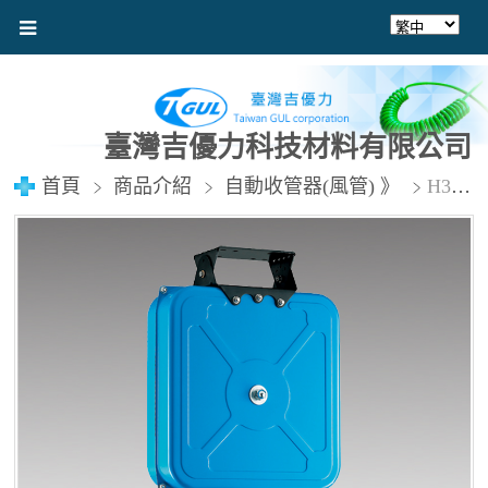
臺灣吉優力科技材料有限公司
首頁
商品介紹
自動收管器(風管) 》
H360 風管8x12mmx16M (點圖看介紹) 含稅價