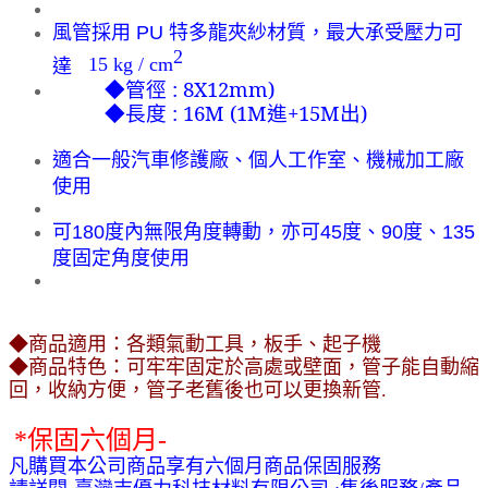
風管採用
PU
特多龍夾紗材質，最大承受壓力可
2
15 kg / cm
達
◆管徑 : 8X12mm)
◆長度 : 16M (1M進+15M出)
適合一般汽車修護廠、個人工作室、機械加工廠
使用
可
180
度內無限角度轉動，亦可
45
度、
90
度、
135
度固定角度使用
◆
商品適用：各類氣動工具，板手、起子機
◆
商品特色：
可牢牢固定於高處或壁面
，
管子能自動縮
回
，
收納方便
，
管子老舊後也可以更換新管.
*
保固六個月-
凡購買本公司商品享有六個月商品保固服務