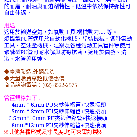
的耐磨、耐油與耐溶劑特性、低溫中依然保持彈性可
自由伸縮。
用途
適用於輸送空氣，如氣動工具
機械動力
等。
.
.....
聚酯型
管適用於自動化機械、塗裝機械、各種氣動
PU
工具、空油壓機械、建築及各種氣動工具管件等使用
.
聚醚型
管可耐水解與防霉抗菌，適用於園藝、清
PU
潔、水管等用途。
◆臺灣製造
外銷品質
.
◆大量購買享超低優惠價
商品諮詢電話：
(02) 8522-2575
管徑規格如下
:
4mm * 6mm PU
夾紗伸縮管
快速接頭
+
5mm * 8mm PU
夾紗伸縮管
快速接頭
+
6.5mm*10mm PU
夾紗伸縮管
快速接頭
+
8mm*12mm PU
夾紗伸縮管
快速接頭
+
※其他各種形式尺寸長度
均可來電訂製※
.