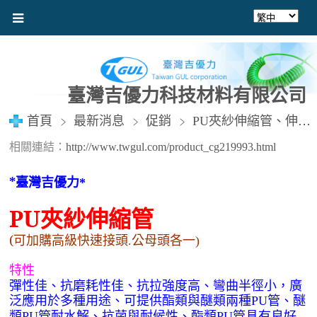
臺灣吉優力科技材料有限公司
首頁
最新消息
促銷
PU夾紗伸縮管、伸縮風管、空壓機風管 、風管、夾紗管、包紗管、高壓夾紗風管、延長風管、快速接頭
相關連結：
http://www.twgul.com/product_cg219993.html
*
臺灣吉優力
*
PU
夾紗伸縮管
(可加購
高級快速接頭
公母頭各一
.
)
特性
彈性佳、抗磨耗性佳、抗拉強度高、彎曲半徑小，廣
泛應用於多種用途、可提供酯類與醚類兩種
管、醚
PU
類
管耐水解、抗菌與耐候性、酯類
管具有良好
PU
PU