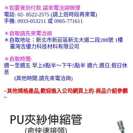
＊如要貨到付款
.
請來電洽詢辦理
電話
請上班時段再來電
: 02- 8522-2575 (
)
手機
或
: 0933-053211
0905-771611
＊自取請先來電洽詢
＊自取地址：新北市新莊區新北大道二段
號
樓
288
1
臺灣吉優力科技材料有限公司
＊自取時間
:
週一至週五 早上
點半～下午
點半 週六
週日
假日休
8
5
.
.
息
(
其他時間
請先來電洽詢
.
)
~
其他規格產品
歡迎進入公司網頁上的
商品介紹參觀
,
-
~