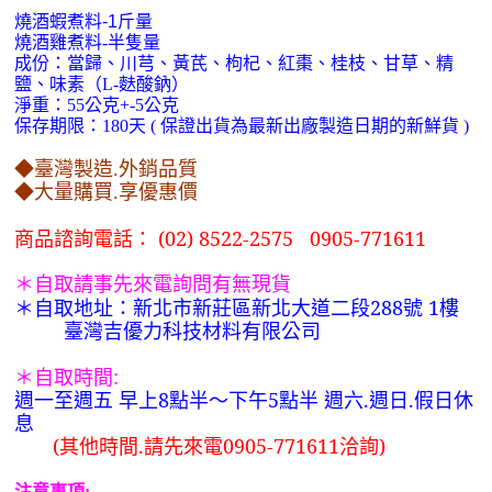
燒酒蝦煮料
-1
斤量
燒酒雞煮料
-
半隻量
成份：當歸、川芎、黃芪、枸杞、紅棗、桂枝、甘草、精
鹽、味素（
麩酸鈉）
L-
淨重：
公克
公克
55
+-5
保存期限：
天
保證出貨為最新出廠製造日期的新鮮貨
180
(
)
◆臺灣製造
外銷品質
.
◆大量購買.享優惠價
商品諮詢電話： (02) 8522-2575 0905-771611
＊自取請事先來電詢問有無現貨
＊自取地址：新北市新莊區新北大道二段288號 1樓
臺灣吉優力科技材料有限公司
＊自取時間:
週一至週五 早上8點半～下午5點半 週六.週日.假日休
息
(
其他時間.請先來電0905-771611洽詢)
注意事項
: