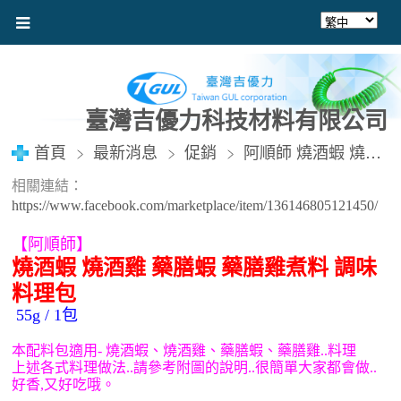
臺灣吉優力科技材料有限公司
首頁
最新消息
促銷
阿順師 燒酒蝦 燒酒雞 藥膳蝦 藥膳雞 煮料 調味料理包 55g/包
相關連結：
https://www.facebook.com/marketplace/item/136146805121450/
【阿順師】
燒酒蝦
燒酒雞
藥膳蝦
藥膳雞煮料
調味
料理包
55g / 1
包
本配料包適用
-
燒酒蝦
、
燒酒雞、藥膳蝦
、藥膳雞
..
料理
上述各式料理做法
..
請參考附圖的說明
..
很簡單大家都會做
..
好香
,
又好吃哦。