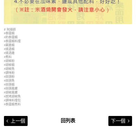
# 阿順師
泰國蝦
#
釣泰國蝦
#
泰國蝦料理
#
藥膳蝦
#
燒酒蝦
#
燒酒雞
#
煮料
#
胡椒粉
#
胡椒蝦
#
胡椒魚
#
調味粉
#
蒜頭粉
#
蒜頭魚
#
蒜頭蝦
#
蒜頭鳳螺
#
胡椒鳳螺
#
炭烤胡椒魚
#
調味料理包
#
泰國蝦煮料
#
回列表
上一個
下一個