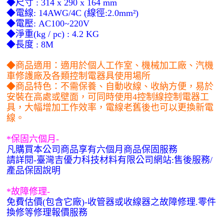
◆尺寸
: 314 x 290 x 164 mm
◆電線
: 14AWG/4C (
線徑
:2.0mm²)
◆電壓
: AC100~220V
◆淨重
(kg / pc) : 4.2 KG
◆長度
: 8M
◆商品適用：適用於個人工作室、機械加工廠、汽機
車修護廠及各類控制電器具使用場所
◆商品特色：不需保養、自動收線、收納方便，易於
安裝在高處或壁面，可同時使用
4
控制線控制電器工
具，大幅增加工作效率，電線老舊後也可以更換新電
線。
*
保固六個月
-
凡購買本公司商品享有六個月商品保固服務
請詳閱
-
臺灣吉優力科技材料有限公司網站
:
售後服務
/
產品保固說明
*
故障修理
-
免費估價
(
包含它廠
)-
收管器或收線器之故障修理
.
零件
換修等修理報價服務