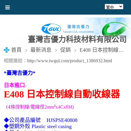
臺灣吉優力科技材料有限公司
首頁
最新消息
促銷
E408 日本控制線自動收線器 (電線徑2mm²x4Cx8M)
相關連結：
http://www.twgul.com/product_1386932.html
*
臺灣吉優力
*
日本進口-
E408
日本控制線自動收線器
(4條
控制線
電線徑
²
/
2mm
x4Cx8M)
◆公司產品編號 HJSPSE40808
◆塑鋼外殼
Plastic steel casing