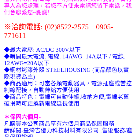
專人為您處理，若您不方便來電請您留下電話，我
們會聯繫您~謝謝!
※洽詢
電話: (02)8522-2575 0905-
771611
◆最大電壓: AC/DC 300V以下
◆瞬間最大電流: 電線: 14AWG=14A以下 / 電線:
12AWG=20A以下
◆鋼材烤漆外殼 STEELHOUSING (商品顏色以實
際現貨為主)
◆商品適用：可當各類電動器具，電源插座或當控
制線配接，自動伸縮方便使用
◆商品特色：電線可自動伸縮,收納方便,電線老舊
破損時可更換新電線延長使用
＊保固六個月-
凡購買本公司商品享有六個月商品保固服務
請詳閱-臺灣吉優力科技材料有限公司 :售後服務/產