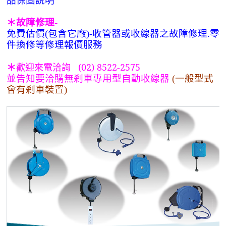
品保固說明
＊故障修理-
免費估價(包含它廠)-收管器或收線器之故障修理.零
件換修等修理報價服務
歡迎來電洽詢
(
02) 8522-2575
＊
並告知要洽購無剎車專用型自動收線器
(一般型式
會有剎車裝置)