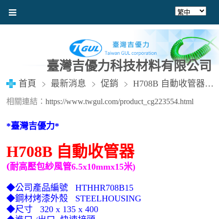
臺灣吉優力科技材料有限公司
首頁
最新消息
促銷
H708B 自動收管器 (風管6.5X10mmX15M)
相關連結：
https://www.twgul.com/product_cg223554.html
臺灣吉優力
*
*
自動收管器
H708B
(耐高壓
包紗風管6.5x10mmx15米
)
◆公司產品編號
HTHHR708B15
◆鋼材烤漆外殼
STEELHOUSING
◆尺寸
320 x 135 x 400