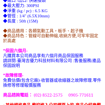
◆進口
出口
快速接頭
/
:
◆最大壓力
: 300PSI
◆淨重
(kg / pc) : 6.5 KG
◆管徑
: 1/4" (6.5X10mm)
◆長度
: 50ft (15M)
◆商品適用：各類氣動工具，板手、起子機
◆商品特色：管線可自動伸縮,收納方便,可牢牢固定
於高處
*
保固六個月-
凡購買本公司商品享有六個月商品保固服務
請詳閱-臺灣吉優力科技材料有限公司 :售後服務/產品
保固說明
*
故障修理-
免費估價(包含它廠)-收管器或收線器之故障修理.零件
換修等修理報價服務
(02) 8522-2575 0905-771611
商品諮詢電話：