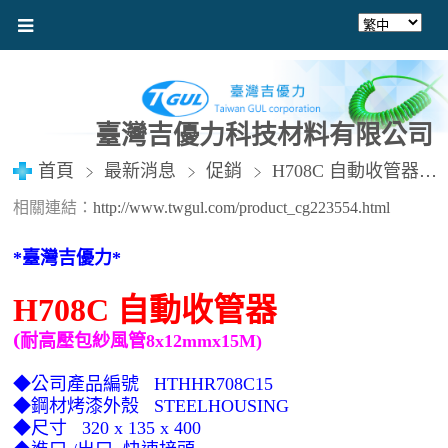
臺灣吉優力科技材料有限公司
首頁
最新消息
促銷
H708C 自動收管器 (風管8X12mmX15M)
相關連結：
http://www.twgul.com/product_cg223554.html
臺灣吉優力
*
*
自動收管器
H708C
(耐高壓
包紗風管8x12mmx15M
)
◆公司產品編號
HTHHR708C15
◆鋼材烤漆外殼
STEELHOUSING
◆尺寸
320 x 135 x 400