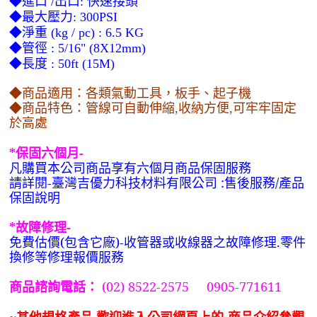
◆進口
出口
快速接頭
/
:
◆最大壓力
: 300PSI
◆淨重
(kg / pc) : 6.5 KG
◆管徑
:
5/16"
(8X12mm)
◆長度
: 50ft (15M)
◆商品適用：各類氣動工具，板手、起子機
◆商品特色：管線可自動伸縮,收納方便,可牢牢固定
於高處
*
保固六個月-
凡購買本公司商品享有六個月商品保固服務
請詳閱-臺灣吉優力科技材料有限公司 :售後服務/產品
保固說明
*
故障修理-
免費估價(包含它廠)-收管器或收線器之故障修理.零件
換修等修理報價服務
(02) 8522-2575 0905-771611
商品諮詢電話：