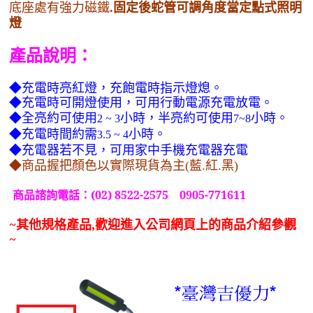
底座處有強力磁鐵
.
固定後蛇管可調角度當定點式照明
燈
產品說明：
◆充電時亮紅燈，充飽電時指示燈熄
。
◆充電時可開燈使用，可用行動電源充電放電。
◆全亮約可使用
小時，半亮約可使用
小時。
2 ~ 3
7~8
◆充電時間約需
小時。
3.5 ~ 4
◆充電器若不見，可用家中手機充電器充電
◆商品握把顏色以實際現貨為主(藍.紅.黑)
商品諮詢電話：
(02) 8522-2575 0905-771611
~
其他規格產品,歡迎進入公司網頁上的商品介紹參觀
~