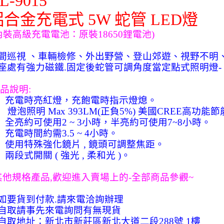
L-9015
鋁合金充電式
5W
蛇管
LED
燈
內裝高級充電電池：原裝
18650
鋰電池
)
間巡視
、車輛檢修、外出野營、登山郊遊、視野不明
座處有強力磁鐵
.
固定後蛇管可調角度當定點式照明燈
-
品說明
:
充電時亮紅燈，充飽電時指示燈熄。
燈泡照明
Max 393LM(
正負
5%)
美國
CREE
高功能節
全亮約可使用
2 ~ 3
小時，半亮約可使用
7~8
小時。
充電時間約需
3.5 ~ 4
小時。
使用特殊強化鏡片
,
鏡頭可調整焦距。
兩段式開關
(
強光
,
柔和光
)
。
其他規格產品
,
歡迎進入賣場上的
-
全部商品參觀
~
如要貨到付款
.
請來電洽詢辦理
自取請事先來電詢問有無現貨
自取地址：新北市新莊區新北大道二段
288
號
1
樓