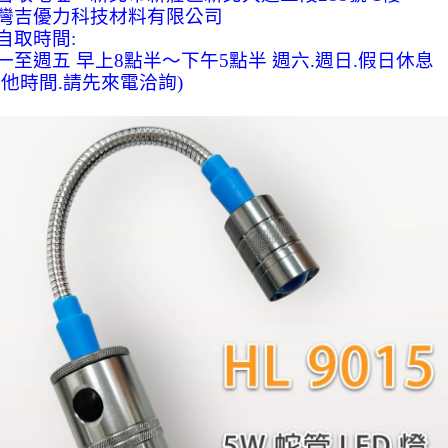
灣吉優力科技材料有限公司
自取時間
:
一至週五
早上
8
點半～下午
5
點半
週六
.
週日
.
假日休息
其他時間
.
請先來電洽詢
)