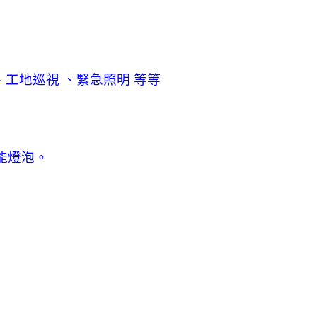
、工地巡視
、緊急照明
等等
能燈泡。