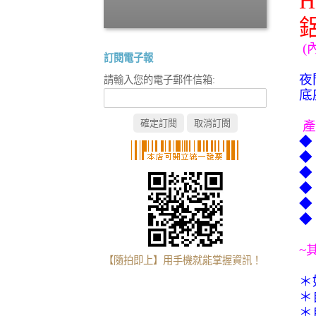
H
(
訂閱電子報
夜
請輸入您的電子郵件信箱:
底
產
◆
◆
◆
◆
◆
◆
~
【隨拍即上】用手機就能掌握資訊！
＊
＊
＊