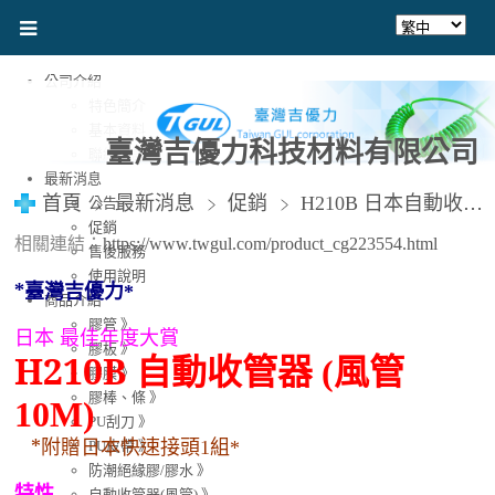
公司介紹
特色簡介
基本資料
臺灣吉優力科技材料有限公司
聯絡資訊
最新消息
首頁
最新消息
促銷
H210B 日本自動收管器 10M、日本膠管輪座、日本捲管輪、自動收線空壓管、風管輪座、空壓機風管、日本捲管輪、日本收管器
公告
促銷
相關連結：
https://www.twgul.com/product_cg223554.html
售後服務
使用說明
*
臺灣吉優力
*
商品介紹
膠管 》
日本 最佳年度大賞
膠板 》
H210B
自動收管器
風管
(
膠膜 》
膠棒、條 》
10M)
PU刮刀 》
*
附贈日本快速接頭
組
1
*
PU皮帶 》
防潮絕緣膠/膠水 》
特性
自動收管器(風管) 》