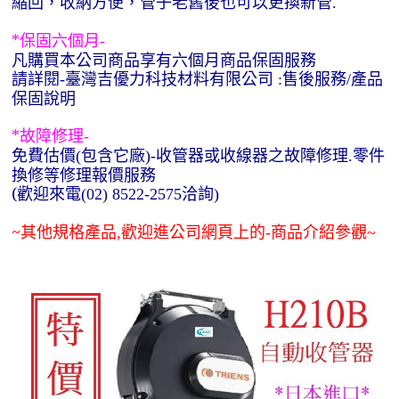
縮回，收納方便，管子老舊後也可以更換新管
.
*
保固六個月
-
凡購買本公司商品享有六個月商品保固服務
請詳閱
臺灣吉優力科技材料有限公司
售後服務
產品
-
:
/
保固說明
*
故障修理
-
免費估價
包含它廠
收管器或收線器之故障修理
零件
(
)-
.
換修等修理報價服務
(
歡迎來電
洽詢
(02) 8522-2575
)
~
其他規格產品
歡迎進公司網頁上的
商品介紹參觀
,
-
~