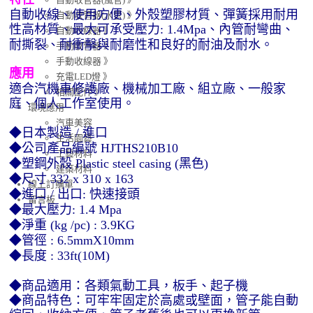
自動收線、使用方便、外殼塑膠材質、彈簧採用耐用
自動收管器(水管) 》
性高材質、最大可承受壓力
、內管耐彎曲、
: 1.4Mpa
自動收線器 》
耐撕裂、耐衝擊與耐磨性和良好的耐油及耐水。
手動收管器 》
手動收線器 》
應用
充電LED燈 》
適合汽機車修護廠、機械加工廠、組立廠、一般家
相關配件 》
庭、個人工作室使用。
環境應用
汽車美容
◆日本製造
進口
/
生活園藝
◆公司產品編號
HJTHS210B10
工藝材料
◆塑鋼外殼
黑色
Plastic steel casing (
)
建築材料
◆尺寸
332 x 310 x 163
線上訂購單
◆進口
出口
快速接頭
/
:
留言板
◆最大壓力
: 1.4 Mpa
◆淨重
(kg /pc) : 3.9KG
◆管徑
: 6.5mmX10mm
◆長度
: 33ft(10M)
◆商品適用：各類氣動工具，板手、起子機
◆商品特色：可牢牢固定於高處或壁面，管子能自動