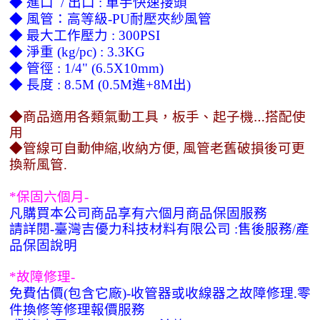
◆
進口
出口
單手快速接頭
/
:
◆
風管：高等級
耐壓夾紗風管
-PU
◆
最大工作壓力
: 300PSI
◆
淨重
(kg/pc) : 3.3KG
◆
管徑
: 1/4" (6.5X10mm)
◆
長度
進
出
: 8.5M (0.5M
+8M
)
◆商品適用各類氣動工具，板手、起子機…搭配使
用
◆管線可自動伸縮
收納方便
風管老舊破損後可更
,
,
換新風管
.
保固六個月
*
-
凡購買本公司商品享有六個月商品保固服務
請詳閱
臺灣吉優力科技材料有限公司
售後服務
產
-
:
/
品保固說明
故障修理
*
-
免費估價
包含它廠
收管器或收線器之故障修理
零
(
)-
.
件換修等修理報價服務