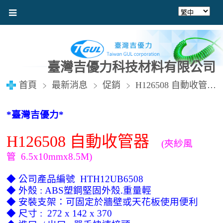
臺灣吉優力科技材料有限公司
首頁
最新消息
促銷
H126508 自動收管器 (夾紗風管6.5x10mmx8.5M)
臺灣吉優力
*
*
自動收管器
H126508
夾紗風
(
管
6.5x10mmx8.5M)
◆
公司產品編號
HTH12UB6508
◆
外殼
塑鋼堅固外殼.重量輕
: ABS
◆
安裝支架：可
固定於牆壁或天花板使用便利
◆
尺寸
: 272 x 142 x 370