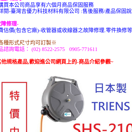
購買本公司商品享有六個月商品保固服務
詳閱
臺灣吉優力科技材料有限公司
售後服務
產品保固說
-
:
/
故障修理
-
費估價
包含它廠
收管器或收線器之故障修理
零件換修
(
)-
.
各種形式尺寸均可訂製※
品諮詢電話：
(02) 8522-2575 0905-771611
其他規格產品
歡迎進公司網頁上的
商品介紹參觀
,
-
~