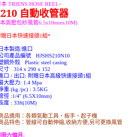
日本
TRIENS HOSE REEL~
210
自動收管器
本高壓包紗風管
6.5x10mmx10M)
附贈日本快速接頭
組
1
*
日本製造
進口
/
公司產品編號
HJSHS210N10
塑鋼外殼
Plastic steel casing
尺寸
314 x 290 x 152
進口
出口
附贈日本高級快速接頭
組
/
:
1
最大壓力
: 1.4 Mpa
淨重
(kg /pc) : 3.5KG
管徑
:1/4" (6.5X10mm)
長度
: 33ft(10M)
商品適用：各類氣動工具，板手、起子機
商品特色：管線可自動伸縮
收納方便
另可更換風管
,
,
保固六個月
-