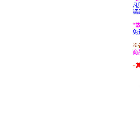
凡
請
*
免
※
商
~