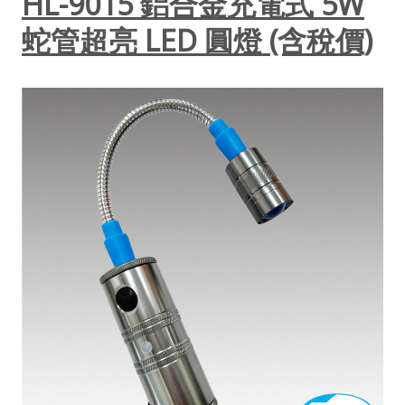
HL-9015 鋁合金充電式 5W
蛇管超亮 LED 圓燈 (含稅價)