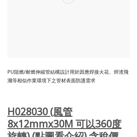
PU阻燃/耐燃伸縮管結構設計用於因應焊接火花、焊渣飛
濺等相似作業環境下之管材表面防護需求
H028030 (風管
8x12mmx30M 可以360度
旋轉) (點圖看介紹) 含稅價