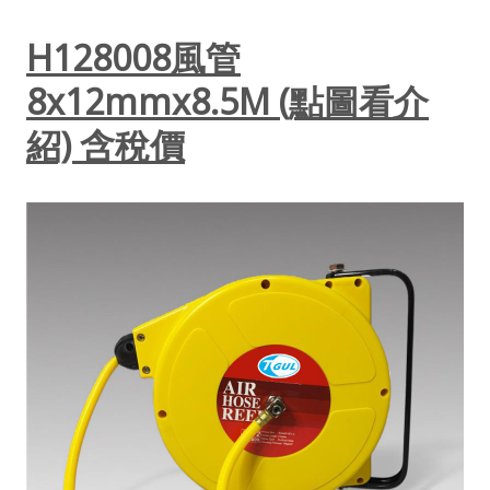
H128008風管
8x12mmx8.5M (點圖看介
紹) 含稅價