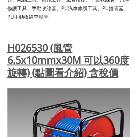
修護工具、手動收線器、PU汽車修護工具、PU捲管器、
PU手動收線空壓管。
H026530 (風管
6.5x10mmx30M 可以360度
旋轉) (點圖看介紹) 含稅價