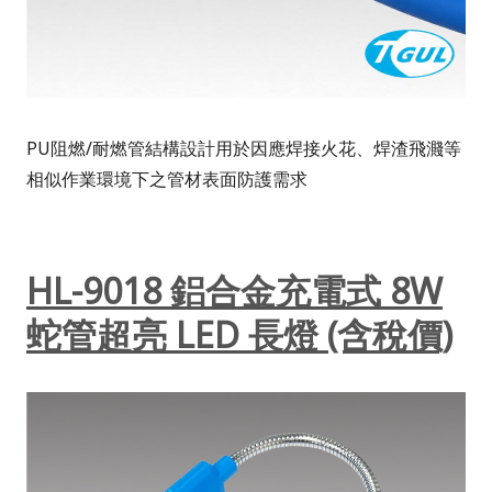
PU阻燃/耐燃管結構設計用於因應焊接火花、焊渣飛濺等
相似作業環境下之管材表面防護需求
HL-9018 鋁合金充電式 8W
蛇管超亮 LED 長燈 (含稅價)