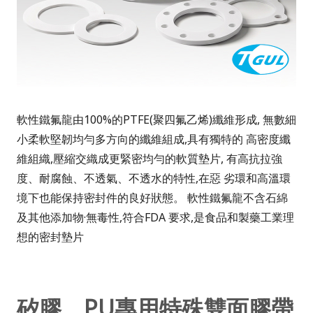
軟性鐵氟龍由100%的PTFE(聚四氟乙烯)纖維形成, 無數細
小柔軟堅韌均勻多方向的纖維組成,具有獨特的 高密度纖
維組織,壓縮交織成更緊密均勻的軟質墊片, 有高抗拉強
度、耐腐蝕、不透氣、不透水的特性,在惡 劣環和高溫環
境下也能保持密封件的良好狀態。 軟性鐵氟龍不含石綿
及其他添加物·無毒性,符合FDA 要求,是食品和製藥工業理
想的密封墊片
矽膠、PU專用特殊雙面膠帶