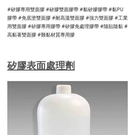
#矽膠專用雙面膠 #矽膠雙面膠帶 #黏矽膠膠帶 #黏PU
膠帶 #免底塗雙面膠 #耐高溫雙面膠 #強力雙面膠 #工業
用雙面膠 #矽膠專用膠帶 #矽膠免處理膠帶 #隨貼隨黏 #
高黏著雙面膠 #難黏材質專用膠
矽膠表面處理劑