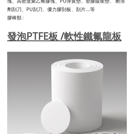
塊、高密度聚乙烯膠塊、PU彈簧墊、塑膠緩衝墊、 耐溶
劑刮刀、PU刮刀、優力膠刮板、刮片.....等
膠棒類 :
發泡PTFE板 /軟性鐵氟龍板