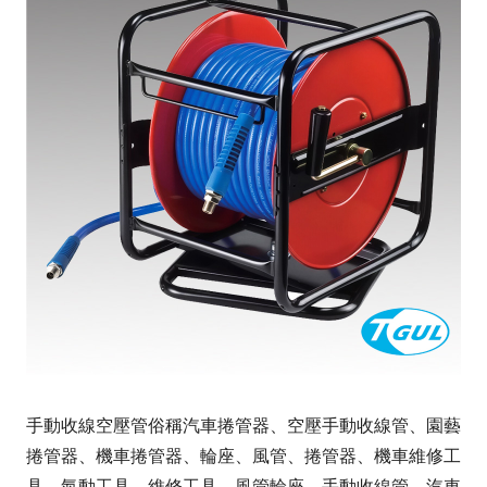
手動收線空壓管俗稱汽車捲管器、空壓手動收線管、園藝
捲管器、機車捲管器、輪座、風管、捲管器、機車維修工
具、氣動工具、維修工具、風管輪座、手動收線管、汽車