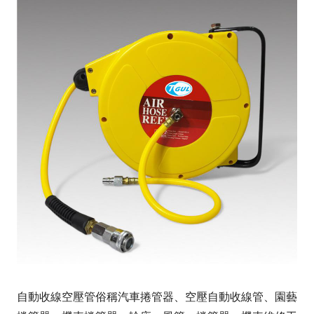
自動收線空壓管俗稱汽車捲管器、空壓自動收線管、園藝