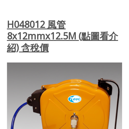
H048012 風管
8x12mmx12.5M (點圖看介
紹) 含稅價